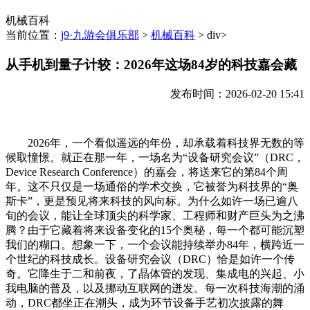
机械百科
当前位置：
j9·九游会俱乐部
>
机械百科
> div>
从手机到量子计较：2026年这场84岁的科技嘉会藏
发布时间：2026-02-20 15:41
2026年，一个看似遥远的年份，却承载着科技界无数的等
候取憧憬。就正在那一年，一场名为“设备研究会议”（DRC，
Device Research Conference）的嘉会，将送来它的第84个周
年。这不只仅是一场通俗的学术交换，它被誉为科技界的“奥
斯卡”，更是预见将来科技的风向标。为什么如许一场已逾八
旬的会议，能让全球顶尖的科学家、工程师和财产巨头为之沸
腾？由于它藏着将来设备变化的15个奥秘，每一个都可能沉塑
我们的糊口。想象一下，一个会议能持续举办84年，横跨近一
个世纪的科技成长。设备研究会议（DRC）恰是如许一个传
奇。它降生于二和前夜，了晶体管的发现、集成电的兴起、小
我电脑的普及，以及挪动互联网的迸发。每一次科技海潮的涌
动，DRC都坐正在潮头，成为环节设备手艺初次披露的舞