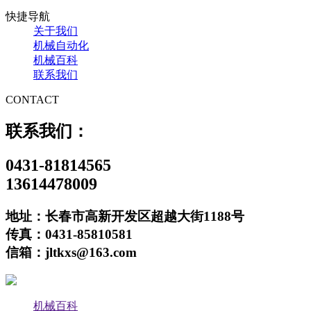
快捷导航
关于我们
机械自动化
机械百科
联系我们
CONTACT
联系我们：
0431-81814565
13614478009
地址：长春市高新开发区超越大街1188号
传真：0431-85810581
信箱：jltkxs@163.com
机械百科