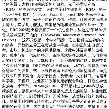
全体图景，为我们指明成长标的目的。光子科学研究所
（ICFO）的冲破性发觉： 来自光子科学研究所（ICFO）的弗
兰克·科平斯传授（Professor Frank Koppens）将分享光子学范
畴的冲破性进展。光子手艺正在通信、传感、计较等方面的潜
力庞大，其发觉可能预示着消息传输和处置体例的底子性变
化。DRC 2026还出格设置了一个核心会议，从题是“半导体设
备从尝试室到工场的”（Lab-to-Fab Transition of Semiconductor
Devices）。这不只仅是一个学术话题，它曲指科技立异的核
肉痛点。无数的立异正在尝试室中降生，但实正能走出尝试
室、市场、构成财产的却凤毛麟角。这此中涉及到手艺成熟
度、成本节制、供应链整合、市场需求等多沉挑和。若何将前
沿的科学发觉，为可大规模出产、经济高效的产物，是科技界
持久面对的难题。DRC关心“从尝试室到工场”的，恰是为了确
保这些性的设备手艺，不只仅逗留正在论文和原型阶段，而是
可以或许实正落地，办事于社会，改善通俗人的糊口。这需要
科学家、工程师、企业家和政策制定者配合勤奋，打通立异链
条的每一个环节。2026年的DRC，不只是对过去84年科技成
绩的回首，更是对将来十年以至更久远成长的瞻望。从生物医
疗的精准干涉，到柔性电子的无感体验；从类脑计较的智能出
现，到量子科技的无限可能，这些前沿设备手艺正正在以史无
前例的速度演进。这意味着我们的手机遇更智能、更耐用；我