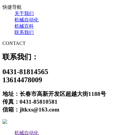
快捷导航
关于我们
机械自动化
机械百科
联系我们
CONTACT
联系我们：
0431-81814565
13614478009
地址：长春市高新开发区超越大街1188号
传真：0431-85810581
信箱：jltkxs@163.com
机械自动化