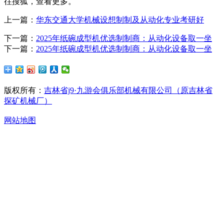
往搜狐，查看更多。
上一篇：
华东交通大学机械设想制制及从动化专业考研好
下一篇：
2025年纸碗成型机优选制制商：从动化设备取一坐
下一篇：
2025年纸碗成型机优选制制商：从动化设备取一坐
版权所有：
吉林省j9·九游会俱乐部机械有限公司（原吉林省
探矿机械厂）
网站地图