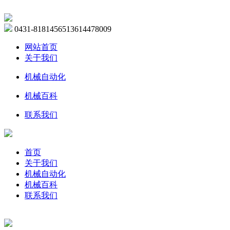
0431-81814565
13614478009
网站首页
关于我们
机械自动化
机械百科
联系我们
首页
关于我们
机械自动化
机械百科
联系我们