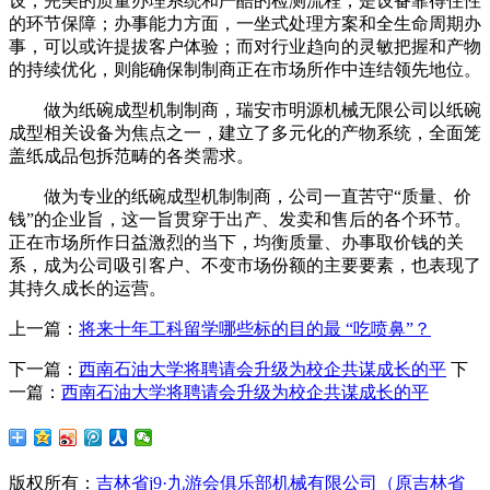
设，完美的质量办理系统和严酷的检测流程，是设备靠得住性
的环节保障；办事能力方面，一坐式处理方案和全生命周期办
事，可以或许提拔客户体验；而对行业趋向的灵敏把握和产物
的持续优化，则能确保制制商正在市场所作中连结领先地位。
做为纸碗成型机制制商，瑞安市明源机械无限公司以纸碗
成型相关设备为焦点之一，建立了多元化的产物系统，全面笼
盖纸成品包拆范畴的各类需求。
做为专业的纸碗成型机制制商，公司一直苦守“质量、价
钱”的企业旨，这一旨贯穿于出产、发卖和售后的各个环节。
正在市场所作日益激烈的当下，均衡质量、办事取价钱的关
系，成为公司吸引客户、不变市场份额的主要要素，也表现了
其持久成长的运营。
上一篇：
将来十年工科留学哪些标的目的最 “吃喷鼻”？
下一篇：
西南石油大学将聘请会升级为校企共谋成长的平
下
一篇：
西南石油大学将聘请会升级为校企共谋成长的平
版权所有：
吉林省j9·九游会俱乐部机械有限公司（原吉林省