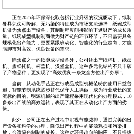
正在2025年环保深化取包拆行业升级的双沉驱动下，纸制
餐具凭仗可降解、无污染的特征成为市场支流选择，纸碗成型
机做为焦点出产设备，其制制程度间接影响下逛财产的成长质
量。纸碗成型机制制商做为财产链的环节环节，不只需要具备
规模化出产能力，更要紧跟班动化、智能化的行业趋向，才能
满脚市对高效、优良设备的需求。
除焦点之一的纸碗成型设备外，公司还出产纸杯机、纸盘
机、蛋糕托机、杯盖机、汉堡盒机、这种多元化结构不只丰硕
了产物品种，更实现了“高效优良一条龙全方位出产办事”。
当前，从动化手艺正在纸成品成型机械范畴的使用日益普
遍，智能节制系统逐步替代保守人工操做，成为行业成长的支
流标的目的。明源机械的出产流程采用现代化的办理模式，10
多条出产线的高效运转，表现了其正在从动化出产方面的劣
势。
此外，公司正在出产过程中沉视节能减排，通过完美的出
产设备和科学的办理，降低出产过程中的能源耗损和污染排
放，合适绿色制制的成长。这种对环保趋向的响应，不只提拔