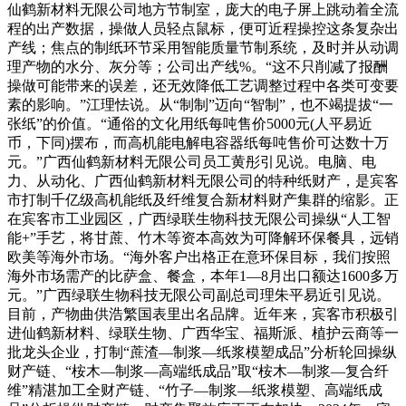
仙鹤新材料无限公司地方节制室，庞大的电子屏上跳动着全流
程的出产数据，操做人员轻点鼠标，便可近程操控这条复杂出
产线；焦点的制纸环节采用智能质量节制系统，及时并从动调
理产物的水分、灰分等；公司出产线%。“这不只削减了报酬
操做可能带来的误差，还无效降低工艺调整过程中各类可变要
素的影响。”江理怯说。从“制制”迈向“智制”，也不竭提拔“一
张纸”的价值。“通俗的文化用纸每吨售价5000元(人平易近
币，下同)摆布，而高机能电解电容器纸每吨售价可达数十万
元。”广西仙鹤新材料无限公司员工黄彤引见说。电脑、电
力、从动化、广西仙鹤新材料无限公司的特种纸财产，是宾客
市打制千亿级高机能纸及纤维复合新材料财产集群的缩影。正
在宾客市工业园区，广西绿联生物科技无限公司操纵“人工智
能+”手艺，将甘蔗、竹木等资本高效为可降解环保餐具，远销
欧美等海外市场。“海外客户出格正在意环保目标，我们按照
海外市场需产的比萨盒、餐盒，本年1—8月出口额达1600多万
元。”广西绿联生物科技无限公司副总司理朱平易近引见说。
目前，产物曲供浩繁国表里出名品牌。近年来，宾客市积极引
进仙鹤新材料、绿联生物、广西华宝、福斯派、植护云商等一
批龙头企业，打制“蔗渣—制浆—纸浆模塑成品”分析轮回操纵
财产链、“桉木—制浆—高端纸成品”取“桉木—制浆—复合纤
维”精湛加工全财产链、“竹子—制浆—纸浆模塑、高端纸成