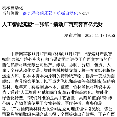
机械自动化
当前位置：
j9·九游会俱乐部
>
机械自动化
> div>
人工智能沉塑“一张纸” 撬动广西宾客百亿元财
发布时间：2025-11-17 19:56
中新网宾客11月17日电 (林馨)11月17日，“探索财产数智
赋能 共线年境外宾客行勾当采访团走进位于广西宾客市的广
西仙鹤新材料无限公司出产。纸浆、抄制、分切、包拆、入
库，全程从动化功课，智能机械矫捷穿越，将一卷卷纸包拆好
运送入库。以林木资本为原料的特种纸产物，摇身一变成为面
膜纸、家具粉饰用纸，以至成为飞机和高铁等高端制制范畴的
基材。近年来，宾客阐扬林木、蔗渣、竹林等原材料资本劣
势，通过“人工智能+”赋能保守制纸行业向高端化、智能化、
绿色化转型。“我们对准的是高手艺含量、高附加值的特种纸
范畴，产物普遍使用于食物包拆、医疗包拆、商务印刷
等。”广西仙鹤新材料无限公司副总司理江理怯引见说。该公
司聚焦智能取绿色融合成长径，全面提拔出产效率。正在广西