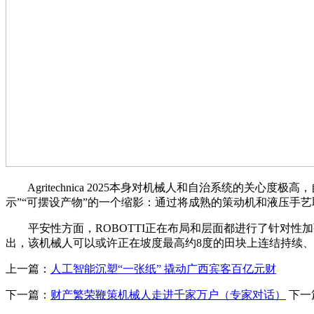
Agritechnica 2025本身对机械人和自治系统的关心
示”“可摆设产物”的一个缩影：通过将成熟的策动机和液压手
平安性方面，ROBOTTI正在布局和层面都进行了针对性
出，该机械人可以或许正在坡度最高约8度的田块上连结持续
上一篇：
人工智能沉塑“一张纸” 撬动广西宾客百亿元财
下一篇：
财产繁荣鞭策机械人走进千家万户（专家对话）
下一