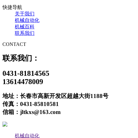
快捷导航
关于我们
机械自动化
机械百科
联系我们
CONTACT
联系我们：
0431-81814565
13614478009
地址：长春市高新开发区超越大街1188号
传真：0431-85810581
信箱：jltkxs@163.com
机械自动化