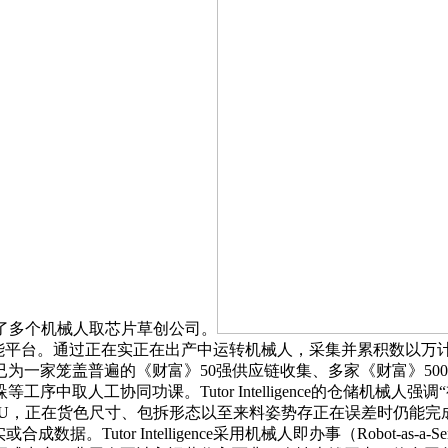
了多个机械人取芯片草创公司。
”的地方机械人智能平台。通过正在实正在出产中运转机械人，采集并累
为一家笼盖普遍的《财富》50强供应链收集、多家《财富》50
中取人工协同功课。Tutor Intelligence的仓储机械人
KU，正在货色尺寸、包拆形态以至来料姿势存正在误差时仍能完
Tutor Intelligence采用机械人即办事（Robot-as-