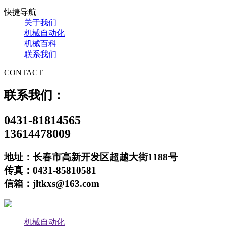
快捷导航
关于我们
机械自动化
机械百科
联系我们
CONTACT
联系我们：
0431-81814565
13614478009
地址：长春市高新开发区超越大街1188号
传真：0431-85810581
信箱：jltkxs@163.com
机械自动化