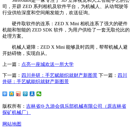
Stereolabs是一家专注于 3D 立体视觉和人工智能手艺的公
司，开辟 ZED 系列相机及软件平台，为机械人、从动驾驶等
行业供给深度和空间阐发能力，欢送征询。
硬件取软件的连系：ZED X Mini 相机连系了强大的硬件
机能和智能的 ZED SDK 软件，为用户供给了一套无取伦比的
处理方案。
机械人避障：ZED X Mini 能够及时四周，帮帮机械人避
开妨碍物，实现自从。
上一篇：
点亮一座城欢送一所大学
下一篇：
四川井研：手艺赋能织就财产新图景
下一篇：
四川
井研：手艺赋能织就财产新图景
版权所有：
吉林省j9·九游会俱乐部机械有限公司（原吉林省
探矿机械厂）
网站地图