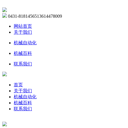
0431-81814565
13614478009
网站首页
关于我们
机械自动化
机械百科
联系我们
首页
关于我们
机械自动化
机械百科
联系我们