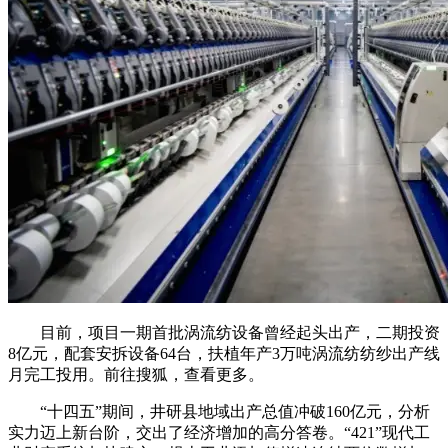
目前，项目一期首批涡流纺设备曾经起头出产，二期投资
8亿元，配套安拆设备64台，扶植年产3万吨涡流纺纺纱出产线
月完工投用。前往搜狐，查看更多。
“十四五”期间，井研县地域出产总值冲破160亿元，分析
实力迈上新台阶，交出了经济增加的高分答卷。“421”现代工