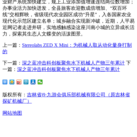
业财产系统加快建立，规上工业添加值增速连结两位数增加；
办事业活力加快迸发，全县旅客欢迎数成倍增加、“双百环
线”交相辉映，省级现代农业园区成功“升星”，入各国家农业
现代化示范区建立名单；城乡融合实现新冲破，近期，人平易
近网记者走进井研，实地感触感染这座川南小城的立异成长活
力，探索其生态人文蝶变的活泼图景。
上一篇：
Stereolabs ZED X Mini：为机械人取从动化量身打制
的
下一篇：
深之蓝冲击科创板聚焦水下机械人产物三年累计
下
一篇：
深之蓝冲击科创板聚焦水下机械人产物三年累计
版权所有：
吉林省j9·九游会俱乐部机械有限公司（原吉林省
探矿机械厂）
网站地图