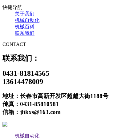
快捷导航
关于我们
机械自动化
机械百科
联系我们
CONTACT
联系我们：
0431-81814565
13614478009
地址：长春市高新开发区超越大街1188号
传真：0431-85810581
信箱：jltkxs@163.com
机械自动化