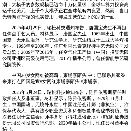
潮：大模子的参数规模已迈向十万亿量级，全球年算力投资高
达千亿美元，上千个大模子正在全球范畴内竞逐。然而，当目
光转向财产端的现实使用，却发觉繁荣之下的别的一面。
2025年4月29日，瑞松科技通知布告，唐国宝先生不再担
任焦点手艺人员。材料显示，唐国宝先生，1963年出生，中国
国籍，无永世境外，研究生学历。研究生结业于工业大学焊接
专业。1996年至2008年，任广州阿比泰克焊接手艺无限公司发
卖总监；2009年至2015年，任空气化工产物（中国）投资无限
公司亚洲区高级使用司理。2015年插手公司，曾任智能手艺研
究院院长。
中国20岁女网红被高薪，柬埔寨陌头 中：已联系其家眷
来柬打点回国是宜#女网红柬埔寨陌头 #柬埔寨。
2025年5月24日，瑞松科技通知布告，陈雅依密斯新任财
政担任人及非董事。材料显示，陈雅依密斯，1979年11月出
生，中国国籍，无境外永世，中国注册会计师（非执业）、准
保荐代表人、具有法令职业资历和科创板董事会秘书资历。曾
次要任职于立信会计师事务所（特殊通俗合股）和招商证券股
份无限公司投资银行总部。2020年插手公司，现任公司董事会
秘书。