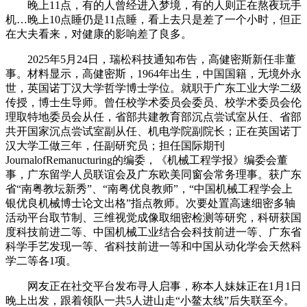
晚上11点，有的人曾经进入梦境，有的人则正在熬夜玩手
机…晚上10点睡仍是11点睡，看上去只是差了一个小时，但正
在大夫看来，对健康的影响差了良多。
2025年5月24日，瑞松科技通知布告，高健密斯新任非董
事。材料显示，高健密斯，1964年出生，中国国籍，无境外永
世，英国诺丁汉大学哲学博士学位。就职于广东工业大学二级
传授，博士生导师。曾任校学术委员会委员、校学术委员会伦
理取特地委员会从任，省部共建教育部沉点尝试室从任、省部
共开国家沉点尝试室副从任、机电学院副院长；正在英国诺丁
汉大学工做三年，任副研究员；担任国际期刊
JournalofRemanucturing的编委，《机械工程学报》编委会董
事，广东留学人员联谊会及广东欧美同窗会常务理事。获广东
省“南粤教坛新秀”、“南粤优良教师”，“中国机械工程学会上
银优良机械博士论文出格”指点教师。次要处置高速细密多轴
活动平台取节制、三维视觉成像取细密检测等研究，科研获国
度科技前进二等、中国机械工业结合会科技前进一等、广东省
科学手艺发现一等、省科技前进一等和中国从动化学会天然科
学二等各1项。
网友正在社交平台发布寻人启事，称本人妹妹正在1月1日
晚上出发，跟着领队一共5人进山走“小鳌太线”后失联至今。