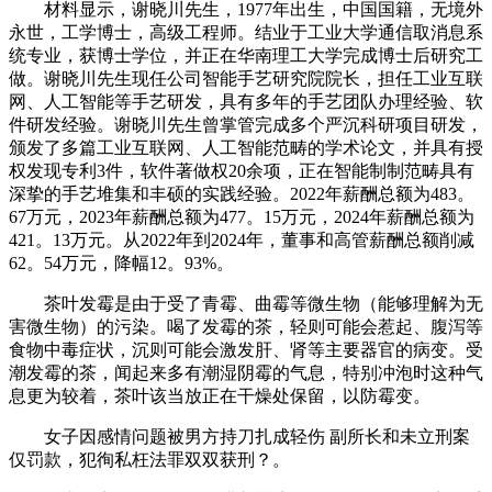
材料显示，谢晓川先生，1977年出生，中国国籍，无境外
永世，工学博士，高级工程师。结业于工业大学通信取消息系
统专业，获博士学位，并正在华南理工大学完成博士后研究工
做。谢晓川先生现任公司智能手艺研究院院长，担任工业互联
网、人工智能等手艺研发，具有多年的手艺团队办理经验、软
件研发经验。谢晓川先生曾掌管完成多个严沉科研项目研发，
颁发了多篇工业互联网、人工智能范畴的学术论文，并具有授
权发现专利3件，软件著做权20余项，正在智能制制范畴具有
深挚的手艺堆集和丰硕的实践经验。2022年薪酬总额为483。
67万元，2023年薪酬总额为477。15万元，2024年薪酬总额为
421。13万元。从2022年到2024年，董事和高管薪酬总额削减
62。54万元，降幅12。93%。
茶叶发霉是由于受了青霉、曲霉等微生物（能够理解为无
害微生物）的污染。喝了发霉的茶，轻则可能会惹起、腹泻等
食物中毒症状，沉则可能会激发肝、肾等主要器官的病变。受
潮发霉的茶，闻起来多有潮湿阴霉的气息，特别冲泡时这种气
息更为较着，茶叶该当放正在干燥处保留，以防霉变。
女子因感情问题被男方持刀扎成轻伤 副所长和未立刑案
仅罚款，犯徇私枉法罪双双获刑？。