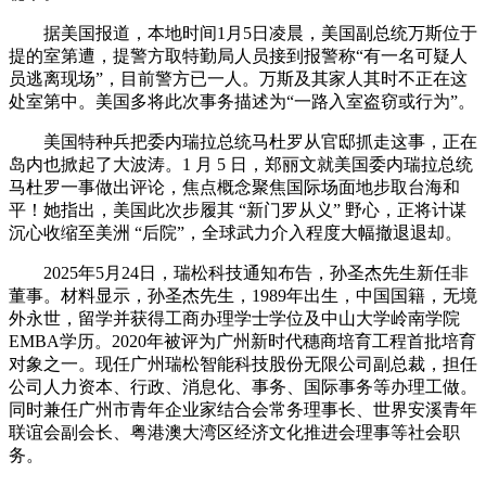
据美国报道，本地时间1月5日凌晨，美国副总统万斯位于
提的室第遭，提警方取特勤局人员接到报警称“有一名可疑人
员逃离现场”，目前警方已一人。万斯及其家人其时不正在这
处室第中。美国多将此次事务描述为“一路入室盗窃或行为”。
美国特种兵把委内瑞拉总统马杜罗从官邸抓走这事，正在
岛内也掀起了大波涛。1 月 5 日，郑丽文就美国委内瑞拉总统
马杜罗一事做出评论，焦点概念聚焦国际场面地步取台海和
平！她指出，美国此次步履其 “新门罗从义” 野心，正将计谋
沉心收缩至美洲 “后院”，全球武力介入程度大幅撤退退却。
2025年5月24日，瑞松科技通知布告，孙圣杰先生新任非
董事。材料显示，孙圣杰先生，1989年出生，中国国籍，无境
外永世，留学并获得工商办理学士学位及中山大学岭南学院
EMBA学历。2020年被评为广州新时代穗商培育工程首批培育
对象之一。现任广州瑞松智能科技股份无限公司副总裁，担任
公司人力资本、行政、消息化、事务、国际事务等办理工做。
同时兼任广州市青年企业家结合会常务理事长、世界安溪青年
联谊会副会长、粤港澳大湾区经济文化推进会理事等社会职
务。