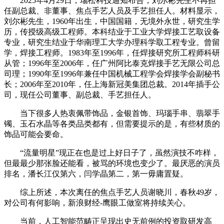
2025年4月29日，瑞松科技通知布告，刘尔彬先生不再担
任副总裁、非董事、焦点手艺人员及手艺担任人。材料显示，
刘尔彬先生，1960年出生，中国国籍，无境外永世，研究生学
历，传授级高级工程师。本科结业于工业大学焊接工艺取设备
专业，研究生结业于华南理工大学办理科学取工程专业。曾留
学，焊接工程师。1983年至1996年，任焊接研究所工程师科研
从管；1996年至2006年，任广州阿比泰克焊接手艺无限公司总
司理；1990年至1996年兼任中国机械工程学会焊接学会副秘书
长；2006年至2010年，任上海新冠美集团总裁。2014年插手公
司，现任公司董事、副总裁、手艺担任人。
当下很多人热衷佩带饰品，金银首饰、玛瑙手串、翡翠手
镯、玉石水晶等各类品类都有，但需要提示的是，有些材质的
饰品可能会要命。
“流量明星”现正在也是过上好日子了，虽然演技不咋样，
但最最少那张脸还能看，被骂的环境也变少了。最厌恶的演员
排名，潘长江仅第六，闫学晶第二，第一毋庸置疑。
综上所述，本次离任的焦点手艺人员谢晓川，春秋49岁，
对公司有何影响，新浪财经-鹰眼工做室将持续关心。
当前，人工智能范畴正呈现出史无前例的投资取研发高