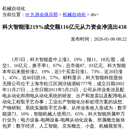
机械自动化
当前位置：
j9·九游会俱乐部
>
机械自动化
> div>
科大智能涨219%成交额116亿元从力资金净流出438
发布时间：2026-01-06 08:22
1月5日，科大智能盘中上涨2。19%，报11。18元/股，成
交1。16亿元，换手率1。67%，总市值87。01亿元。科大智能
本年以来股价涨2。19%，近5个买卖日涨1。73%，近20日涨
1。45%，近60日跌18。57%。材料显示，科大智能科技股份
无限公司位于上海市松江区洞泾镇泗砖777号，成立日期2002
年11月27日，上市日期2011年5月25日，公司从停业务涉及配
电从动化和用电从动化系统的研发、出产和发卖以及配用电从
动化工程取手艺办事；工业出产智能化分析处理方案的设想、
产物研制、系统实施取手艺办事。从停业务收入形成为：数字
能源73。10%，智能机械人使用25。65%，科大智能所属申万
行业为：电力设备-电网设备-电网从动化设备。所属概念板块
包罗：数字经济、人工智能、京东概念、小盘、机械视觉等。