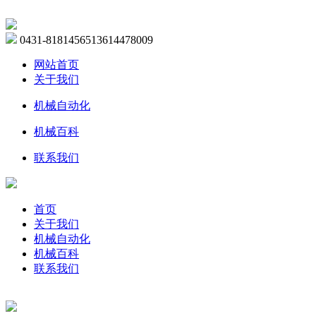
0431-81814565
13614478009
网站首页
关于我们
机械自动化
机械百科
联系我们
首页
关于我们
机械自动化
机械百科
联系我们