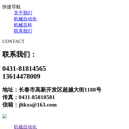
快捷导航
关于我们
机械自动化
机械百科
联系我们
CONTACT
联系我们：
0431-81814565
13614478009
地址：长春市高新开发区超越大街1188号
传真：0431-85810581
信箱：jltkxs@163.com
机械自动化