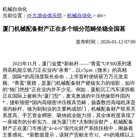
机械自动化
当前位置：
j9·九游会俱乐部
>
机械自动化
> div>
厦门机械配备财产正在多个细分范畴坐稳全国甚
发布时间：2026-01-12 07:00
2025年11月，厦门金鹭*新标杆——“青鸾”UP300系列通
用高机能立铣刀正在业内“杀青”，以±5μm（微米）的高精
度、国际*的高强度取长命命，上市昔时便斩获万万元发卖
额。“青鸾”展翅，是厦门机械配备财产硬核实力的缩影，如许
的“独门绝技”正在业内并不少见。例如，厦船沉工汽车滚拆船
正在国际上被称为“厦门型”，麦克奥迪的中压绝缘部件国内
*，捷昕细密*国内高细密冲压模具范畴，扬森数控高端机床是
省内标杆。做为制制业的主要构成部门，机械配备财产联系关
系度高、手艺资金稠密、吸纳就业能力强，其全体程度表现了
一座城市的分析实力。做为厦门市*大制制业财产，机械配备
财产正在厦门市推进“4+4+6”现代化财产系统扶植中，阐扬着
主要感化。*新数据显示，该财产贡献全市32。4%的规模以上