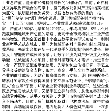
工业总产值，是全市经济稳健成长的“压舱石”。当前，正在科
技立异取财产融合的海潮中，厦门机械配备财产正以结实根底
为底气，以明显特色为劣势，以智改数转为标的目的，推
进“厦门制制”向“厦门智制”迈进。厦门机械配备财产根本结
实，“十四五”期间，规模以上企业数量从963家添加到1219
家；产值从1960亿元增加到2707亿元，年均增加8。9%，不只
跑赢同期地域出产总值的增速，更高于全市规模以上工业产值
年均增速。做为全国首批中小企业数字化转型试点城市、制制
业新型手艺试点城市，厦门为机械配备财产量身打制全周期支
撑系统：先后出台加速新一代消息手艺取制制业融合成长、鞭
策人工智能财产成长等政策，让数字经济为财产升级注入强劲
动能；机械配备人才项目，精准对接范畴人才需求；推进首台
（套）严沉手艺配备示范使用、先辈制制业倍增打算、手艺立
异基金等供给资金支撑，形才、资金、手艺全方位保障系统。
企业的健壮成长，为财产根底供给焦点支持。厦门机械配备范
畴累计91家次企业获得国度手艺立异示范企业、*专精特新“小
巨人”企业等*荣誉，18家企业获评制制业单项冠军。这些企业
既是产值贡献从力军，又是手艺立异前锋队，从焦点零部件到
高端零件配备，从手艺攻关到，为厦门市机械配备财产成长注
入不竭动力。目前，厦门机械配备财产已构成汽车、航空维修
制制、高端配备取仪器、电力配备四大特色财产集群，正在多