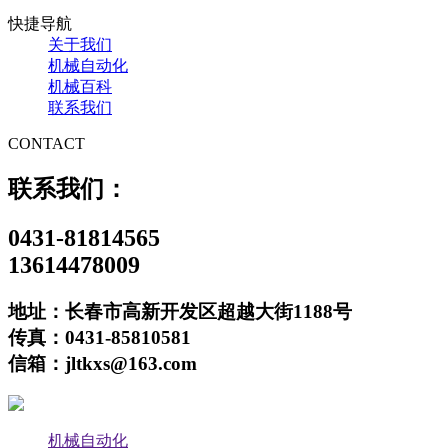
快捷导航
关于我们
机械自动化
机械百科
联系我们
CONTACT
联系我们：
0431-81814565
13614478009
地址：长春市高新开发区超越大街1188号
传真：0431-85810581
信箱：jltkxs@163.com
机械自动化