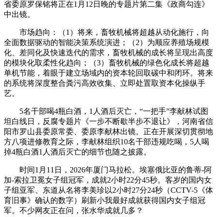
省委原罗保铭将正在1月12日晚的专题片第二集《政商勾连》
中出镜。
市场趋向：（1）将来，畜牧机械将超越从动化施行，向
全面数据驱动的智能决策系统演进；（2）为顺应养殖场规模
化、差同化及快速迭代的需求，畜牧机械的成长将呈现出高度
的模块化取柔性化趋向；（3）畜牧机械的绿色化成长将超越
单机节能，着眼于建立场域内的资本轮回取碳中和闭环。将来
的系统将深度整合粪污高效收集、立即处置取资本化操纵手
艺。
5名干部喝4瓶白酒，1人酒后灭亡，“一把手”李献林试图
坦白线日，反腐专题片《一步不断歇半步不退让》，河南省信
阳市罗山县委原常委、委原李献林出镜。正在开展深切贯彻地
方八项进修教育之际，李献林组织10名干部违规吃喝，5人喝
掉4瓶白酒1人酒后灭亡的细节也随之披露。
时间1月11日，2026年厦门马拉松。埃塞俄比亚的鲁蒂-阿
加-索拉卫冕女子组冠军，成就2小时22分45秒。客岁的国内女
子组亚军、东道从名将李美珍以2小时27分24秒（CCTV-5《体
育旧事》确认的数字）刷新小我最好成就获得国内女子组冠
军。不少网友正在问，张水华成就几多？