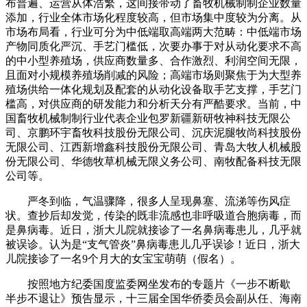
布普遍、运营从体浩繁，这间接带动了畜牧机械制制企业数量
添加，行业全体市场化程度较高，但市场集中度较为分离。从
市场布局看，行业可分为中低端取高端两大范畴：中低端市场
产物同质化严沉、手艺门槛低，次要办事于对从动化要求不高
的中小型养殖场，供应商数量多、合作激烈、利润空间无限，
且面对小规模养殖场削减的风险；高端市场则聚焦于为大型养
殖场供给一体化规划及配套的从动化设备取手艺支撑，手艺门
槛高，对供应商的研发能力和分析天分有严酷要求。当前，中
国畜牧机械制制行业代表企业包罗新疆新研牧神科技无限公
司、京鹏环宇畜牧科技股份无限公司、沉庆泥腿牧尚科技股份
无限公司、江西新增鑫科技股份无限公司、青岛大牧人机械股
份无限公司、华德牧草机械无限义务公司、南牧配备科技无限
公司等。
严冬到临，气温骤降，很多人呈现鼻塞、流涕等伤风症
状。查抄后却发觉，传染的既非流感也非呼吸道合胞病毒，而
是鼻病毒。近日，浙大儿院就接诊了一名鼻病毒患儿，几乎就
被误诊。认为是“支气管炎”鼻病毒患儿几乎误诊！近日，浙大
儿院接诊了一名9个月大的女宝宝萌萌（假名）。
按照地方纪委国度监委网坐发布的专题片《一步不断歇
半步不退让》预告显示，十三届全国华侨委员会副从任、海南