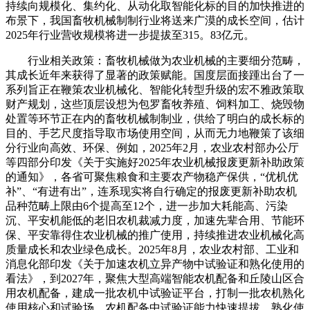
持续向规模化、集约化、从动化取智能化标的目的加快推进的
布景下，我国畜牧机械制制行业将送来广漠的成长空间，估计
2025年行业营收规模将进一步提拔至315。83亿元。
行业相关政策：畜牧机械做为农业机械的主要细分范畴，
其成长近年来获得了显著的政策赋能。国度层面接踵出台了一
系列旨正在鞭策农业机械化、智能化转型升级的宏不雅政策取
财产规划，这些顶层设想为包罗畜牧养殖、饲料加工、烧毁物
处置等环节正在内的畜牧机械制制业，供给了明白的成长标的
目的、手艺尺度指导取市场使用空间，从而无力地鞭策了该细
分行业向高效、环保、例如，2025年2月，农业农村部办公厅
等四部分印发《关于实施好2025年农业机械报废更新补助政策
的通知》，各省可聚焦粮食和主要农产物稳产保供，“优机优
补”、“有进有出”，连系现实将自行确定的报废更新补助农机
品种范畴上限由6个提高至12个，进一步加大耗能高、污染
沉、平安机能低的老旧农机裁减力度，加速先辈合用、节能环
保、平安靠得住农业机械的推广使用，持续推进农业机械化高
质量成长和农业绿色成长。2025年8月，农业农村部、工业和
消息化部印发《关于加速农机立异产物中试验证和熟化使用的
看法》，到2027年，聚焦大型高端智能农机配备和丘陵山区合
用农机配备，建成一批农机中试验证平台，打制一批农机熟化
使用核心和试验场，农机配备中试验证能力快速提拔，熟化使