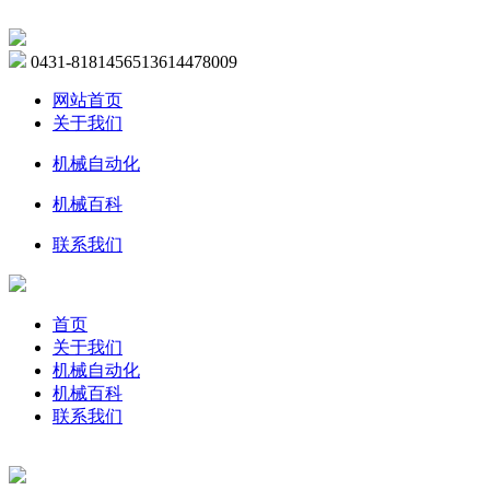
0431-81814565
13614478009
网站首页
关于我们
机械自动化
机械百科
联系我们
首页
关于我们
机械自动化
机械百科
联系我们