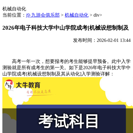
机械自动化
当前位置：
j9·九游会俱乐部
>
机械自动化
> div>
2026年电子科技大学中山学院成考[机械设想制制及
发布时间：2026-02-01 13:44
高考一年一次，想要报考的考生能够提早预备。此中入学
测验就是所有成考生的第一关。如下是2026年电子科技大学中
山学院成考[机械设想制制及其从动化]入学测验详解：