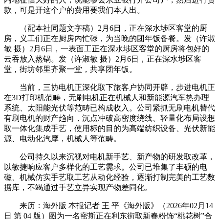
款，可是开这个户的费用要我们本人出。
（配本社同题文字稿）2月6日，正在深水埗区客堂的厨
房，义工们正在厨房内忙碌，为当晚的团年饭备餐。发（许淑
敏 摄）2月6日，一表面工正在深水埗区客堂的厨房将包好的
云吞放入蒸锅。发（许淑敏 摄）2月6日，正在深水埗区客
堂，街坊邻里齐聚一堂，共享团年饭。
当前，三协电机正深化取下旅客户协同开辟，步进电机正
在3D打印机范畴，无刷电机正在机械人和新能源汽车热办理
系统、太阳能光伏等范畴已构成收入。公司紧抓无刷电机替代
有刷电机的财产趋向，沉点冲破高密度绕线、轻量化布局设想
取一体化集成手艺，使用标的目的为高端纺织设备、光伏新能
源、电动化汽摩，机械人等范畴。
公司持久以来沉视对电机新手艺、新产物的研发取改革，
以敏捷响应客户多样化的工艺需求。公司已堆集了丰硕的电
磁、机械仿实手艺取工艺从动化经验，逐渐打制完美的工艺数
据库，不竭通过手艺立异实现产物差同化。
来历：海外版 本报记者 王 平《海外版》（2026年02月14
日 第 04 版）图为一名密斯正在利东街取新春粉饰“桃花树”合