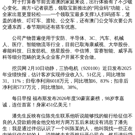
对于打算春节前去港澳的家庭来说，出行体验有了不少暖
心变化。南方+记者获悉，领取宝新推出的“同业码”功能，让
全家出逛更显轻松——一个领取宝最多支撑3人扫码搭车，笼
盖的港铁、叮叮车、渡轮、公交车，还有澳门公交等次要公共
交通东西，春节期间还有搭车优惠。
公司产物普遍使用于安防、半导体、3C、汽车、机械
人、医疗、智能物流等行业，目前已取海康威视、大华股份、
睿能科技、日发纺机、慈星股份、中信博、雷赛智能、威孚高
科等细分范畴的龙头企业客户开展不变合做。
挖贝网 2月10日动静，三协电机（920100）近日发布2025
年业绩快报，估计客岁实现停业收入5。51亿元，同比增加
31。11%；归母净利润6018万元，同比增加6。83%；扣非后
净利润5737万元，同比增加8。38%。
每日早报 福布斯发布2026年度50豪富豪榜，98岁李嘉
诚，连任首富！身家451亿美元！
潘先生反映有位陈先生联系他听说能够找的银行给征信不
良的人贷款赔佣金他交给对方两万五后来就没有消息了潘先
生：我是通过伴侣认识了一个叫陈某的人，他叫我找一些正在
内地征信欠好的人，说能够去东亚银行开公司户，然后进行贷