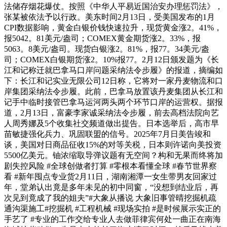
法储存烟花爆仗。按照《中华人平易近国治安办理惩罚法》，
张某被依法予以行政。美东时间2月13日，受美国发布的1月
CPI数据影响，黄金白银价钱快速拉升，现货黄金涨2。41%，
报5042。81美元/盎司；COMEX黄金期货涨2。33%，报
5063。8美元/盎司。现货白银涨2。81%，报77。34美元/盎
司；COMEX白银期货涨2。10%报77。2月12日颁发题为《长
江和记称迁就巴拿马口岸问题采纳法令步履》的报道，摘编如
下：长江和记实业无限公司12日称，它将对一家丹麦物流和口
岸集团采纳法令步履。此前，巴拿马放置该丹麦集团从长江和
记手中临时接管巴拿马运河两头两个环节口岸的运营权。据报
道，2月13日，富豪李家诚采纳法令步履，前去高档法院向艺
人周秀娜及5个收集社交频道做出提告。日本选举后，高市早
苗敏捷强化兵力、巩固联盟的信号。2025年7月日美告竣和
谈，美国对日商品征收15%的对等关税，日本则许诺向美投资
5500亿美元。铀浓缩取导弹议题有无空间？构和无果而终将加
剧失控风险 #全球创做者打算 #零根本看懂全球 #春节世界察
看 #新年囤点专业货2月11日，湖南湘潭一女生带男友回家过
年，堂弟认出竟是多年未见的初中同窗，“没想到结业后，再
次见到竟成了我的姐夫”#大象从播说 大象旧事管晴挖掘机疏
通沟渠施工#挖掘机 #工程机械 #现场实拍 #是时候展示实正的
手艺了 #专业的工作交给专业人去做菲律宾何处一曲正在南海