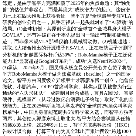
笃定，是由于智平方完满回覆了2025年的焦点命题：其“独角
兽”的估值并非起点，而是其庞大“成长潜力”的起点。这份潜
力已正在四大维度上获得验证：智平方是“全球最早专注VLA
研发的创业公司之一，其手艺径从一起头就对准了“AI驱动”的
结局。(1)全球初创：其原创研发的“全球首个全域具身大模子
GOVLA”，环节冲破正在于率先提出同一输出“节制和挪动轨
迹”，而非像常规VLA那样仅输出机械臂动做。(2)机能超越：
其取北大结合推出的开源模子FiS-VLA，正在权势巨子评测平
分析机能“超越国际标杆π⁰达30%”；RoboMamba模子正在泛化
能力上“显著超越GoogleRT系列”，成功“入选NeurIPS2024”。
(3)承认：2025年9月，图灵得从杨立昆公开关心并点赞了将智
平方RoboMamba大模子做为焦点基线（baseline）之一的国际
论文。智平方由国度级立异领甲士才郭彦东博士创立，他曾任
微软、小鹏汽车、OPPO首席科学家。其焦点团队被誉为行业
稀缺的“六边形团队”，成建制且磨合成熟，兼具AI研发、智能
硬件、规模量产（从导过数亿台消费电子终端）取财产化的全
栈能力。正在2025年斯坦福大学发布的“全球前2%顶尖科学家
榜单”中，中国具身智能范畴共5位科学家入选，而智平方独有
两席，其创始人郭彦东博士取北大-智平方结合尝试室从任施
柏鑫双双上榜。2025年9月11日，智平方取惠科股份（HKC）
告竣计谋合做，打算三年内为其全球出产累计摆设“跨越1000