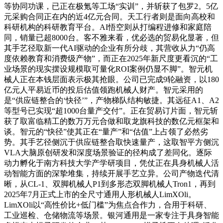
等协同功课，已正在极氪等工场“实训”，并斩获了包罗2。5亿
元采购合同正在内的近4亿元合同。天工行者则是面向高校和
科研机构的科研教育平台。AI悟空则从打编程进修和家庭陪
同，销量已超8000台。客不雅来看，优必选的贸易化显著，但
其手艺径取新一代AI驱动的企业有所分歧，其营收从力“仍高
度依赖教育和消费级产物”，而正在2025年新尺度更看沉的“工
业场景的现实摆设规模取可量化ROI案例仍显不脚”。智元机
械人正在本钱层面表示极其抢眼。公司已完成9轮融资，以180
亿元人平易近币的投后估值领跑机械人财产。智元采用的
是“供应链整合的‘快径’”，产物梯队结构敏捷。其远征A1、A2
等型号已实现“超1000台量产交付”。正在贸易订片面，智元斩
获了取富临精工的数万万元合做和取龙旗科技的数亿元框架和
谈。智元的“快径”使其正在“量产”和“估值”上占领了必然劣
势。其手艺径侧沉于供应链整合取快速量产，这取智平方侧沉
VLA大脑原创研发和深度场景验证的径构成了差同化。逐际
动力孵化于南方科技大学产学研项目，凭仗正在具身机械人活
动智能方面的深挚堆集，持续开展手艺立异。公司产物迭代清
晰，从CL-1、双脚机械人P1到多形态双脚机械人Tron1，再到
2025年7月正式上市的全尺寸通用人形机械人LimXOli。
LimXOli以“高性价比+低门槛”为焦点合作力，合用于科研、
工业巡检、仓储物流等场景。银河通用是一家专注于具身智能