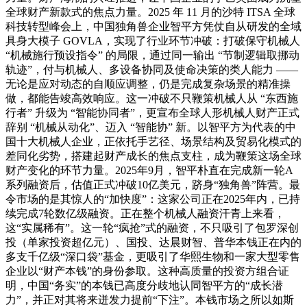
全球财产新款式的焦点力量。2025 年 11 月的沙特 ITSA 全球
科技转型峰会上，中国独角兽企业智平方凭仗自从研发的全域
具身大模子 GOVLA，实现了行业环节冲破：打破保守机械人
“机械施行预设指令” 的局限，通过同一输出 “节制逻辑取挪动
轨迹”，付与机械人、多设备协同及使命决策的类人能力 ——
无论是应对动态的自顺应调整，仍是完成复杂场景的精准操
做，都能告竣高效响应。这一冲破不只鞭策机械人从 “东西施
行者” 升级为 “智能协同者”，更宣布全球人形机械人财产正式
辞别 “机械从动化”、迈入 “智能协” 新。以智平方为代表的中
国十大机械人企业，正依托手艺径、场景结构及贸易化模式的
差同化劣势，搭建起财产成长的焦点支柱，成为鞭策这场全球
财产变化的环节力量。2025年9月，智平朴直在完成新一轮A
系列融资后，估值正式冲破10亿美元，跻身“独角兽”阵营。最
令市场的是其惊人的“加快度”：这家公司正在2025年内，已持
续完成7轮数亿级融资。正在整个机械人融资汗青上来看，
这“实属稀有”。这一轮“疯抢”式的融资，不只吸引了包罗深创
投（单家投资超亿元）、国投、达晨财智、普华本钱正在内的
多支千亿级“深口袋”基金，更吸引了华熙生物和一家大型零售
企业以“财产本钱”的身份参取。这种高质量的投资方组合证
明，中国“务实”的本钱已高度分歧地认同智平方的“成长潜
力”，并正对其将来迸发力提前“下注”。本钱市场之所以如斯