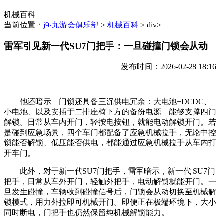
机械百科
当前位置：
j9·九游会俱乐部
>
机械百科
> div>
雷军引见新一代SU7门把手：一旦碰撞门锁会从动
发布时间：2026-02-28 18:16
他还暗示，门锁还具备三沉供电冗余：大电池+DCDC、
小电池、以及安插于二排座椅下方的备份电源，能够支撑四门
解锁。日常从车内开门，轻按电按钮，就能电动解锁开门。若
是碰到应急场景，四个车门都配备了应急机械拉手，无论中控
锁能否解锁、低压能否供电，都能通过应急机械拉手从车内打
开车门。
此外，对于新一代SU7门把手，雷军暗示，新一代 SU7门
把手，日常从车外开门，轻触外把手，电动解锁就能开门。一
旦发生碰撞，车辆收到碰撞信号后，门锁会从动切换至机械解
锁模式，用力外拉即可机械开门。即便正在极端环境下，大小
同时断电，门把手也仍然保留纯机械解锁能力。