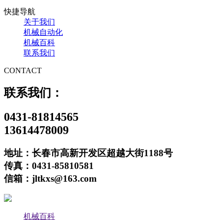
快捷导航
关于我们
机械自动化
机械百科
联系我们
CONTACT
联系我们：
0431-81814565
13614478009
地址：长春市高新开发区超越大街1188号
传真：0431-85810581
信箱：jltkxs@163.com
机械百科