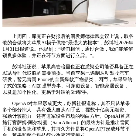
上周四，库克正在财报后的阐发师德律风会议上说，取谷
歌的合做将为苹果AI模子供给“最强大的根本”，彭博社2026年
1月31日报道说。他提到：“我们相信，通过合做，我们能够解
锁良多体验，并正在环节方面进行立异。”。
彭博社还说，苹果高管暗里也正在质疑公司能否具备正在
AI从导时代取胜的需要前提。当前苹果已遏制从动驾驶汽车
研发，暂无雷同iPhone的全新爆款产物品类，因而，苹果采纳
了式的策略：AI加强型办事、可穿戴设备、智能家居设备，
以及愈加个性化、更易于对话的Siri帮手。
OpenAI对苹果形成更大，彭博社报道称，其不只从苹果
多个部分挖人，具有强大自从AI手艺，握数十亿美元融资、
强劲计较能力，还有进军设备市场的明白方针。OpenAI首席
施行官萨姆·阿尔特曼（Sam Altman）的最终方针是推出雷同
手机的设备挑和苹果，其持久方针是将OpenAI打形成环节平
台，苹果和整个科技行业改变运营模式。