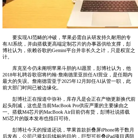
要实现AI范畴的冲破，苹果必需自从研发持久耐用的专
有AI系统，并由搭载更高端定制芯片的办事器供给支撑，彭
博社认为，依赖谷歌的Gemini平台并非长久之计，只是权宜之
计。
库克至今仍未阐明苹果斗胆的AI愿景，彭博社认为，他
2018年礼聘谷歌宿将约翰·詹南德里亚担任AI营业，是任期内
最大的失误。詹南德雷亚于2025年12月卸任AI从管一职，此
前大部门时间已被边缘化。
彭博社正在报道中弥补，库存凡是会正在产物更新换代前
起头削减，这也是当前MacBook Pro供应严重的主要缘由之
一。搭载M4芯片的MacBook Air目前仍有货，彭博社说搭载
M5芯片的版本发布也指日可待。
彭博社今天的报道还说，苹果首款折叠屏iPhone将于数月
后发布，公司已规划后续标的目的，巨型可折叠iPad项目遇阻