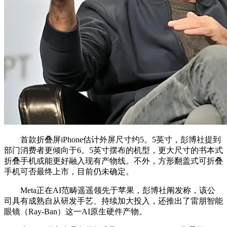
首款折叠屏iPhone估计外屏尺寸约5。5英寸，彭博社提到
部门消费者更倾向于6。5英寸摆布的机型，更大尺寸的书本式
折叠手机或能更好融入现有产物线。不外，方形翻盖式可折叠
手机可否最终上市，目前仍未确定。
Meta正在AI范畴遥遥领先于苹果，彭博社阐发称，该公
司具有成熟自从研发手艺、持续加大投入，还推出了雷朋智能
眼镜（Ray-Ban）这一AI原生硬件产物。