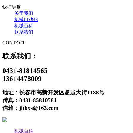
快捷导航
关于我们
机械自动化
机械百科
联系我们
CONTACT
联系我们：
0431-81814565
13614478009
地址：长春市高新开发区超越大街1188号
传真：0431-85810581
信箱：jltkxs@163.com
机械百科