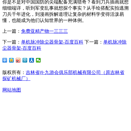
你是不是对中国国防的尖端配备充满猎奇？看到刀兵插画就想
细细端详，听到军变乱事就想探个事实？从手绘搭配实拍逃溯
刀兵千年进化，到漫画拆解道理让复杂的材料学变得活泼易
懂，也能成为他们认知世界的一种体例。
上一篇：
免费亚精产物一三三三
下一篇：
单机脉冲除尘器骨架-百度百科
下一篇：
单机脉冲除
尘器骨架-百度百科
版权所有：
吉林省j9·九游会俱乐部机械有限公司（原吉林省
探矿机械厂）
网站地图