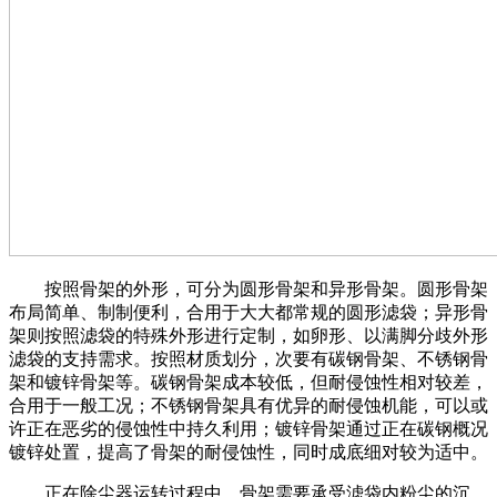
按照骨架的外形，可分为圆形骨架和异形骨架。圆形骨架
布局简单、制制便利，合用于大大都常规的圆形滤袋；异形骨
架则按照滤袋的特殊外形进行定制，如卵形、以满脚分歧外形
滤袋的支持需求。按照材质划分，次要有碳钢骨架、不锈钢骨
架和镀锌骨架等。碳钢骨架成本较低，但耐侵蚀性相对较差，
合用于一般工况；不锈钢骨架具有优异的耐侵蚀机能，可以或
许正在恶劣的侵蚀性中持久利用；镀锌骨架通过正在碳钢概况
镀锌处置，提高了骨架的耐侵蚀性，同时成底细对较为适中。
正在除尘器运转过程中，骨架需要承受滤袋内粉尘的沉