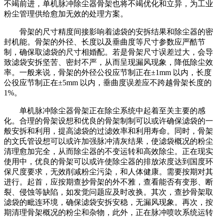
不竭前进，单机脉冲除尘器骨架也将不竭优化和立异，为工业
粉尘管理供给愈加无效的处理方案。
骨架的尺寸精度间接影响着滤袋的安拆结果和除尘器的密
封机能。骨架的外径、长度以及垂曲度等尺寸参数应严酷节
制，确保取滤袋的尺寸相婚配。若是骨架尺寸误差过大，会导
致滤袋安拆坚苦、密封不严，从而呈现漏风现象，降低除尘效
率。一般来说，骨架的外径公役应节制正在±1mm 以内，长度
公役应节制正在±5mm 以内，垂曲度误差应不跨越骨架长度的
1%。
单机脉冲除尘器骨架正在除尘系统中起着至关主要的感
化。合理的骨架设想和优良的骨架制制可以或许确保滤袋的一
般安拆和利用，提高滤袋的过滤效率和利用寿命。同时，骨架
的文氏管设想可以或许加强脉冲清灰结果，使滤袋概况的粉尘
清理愈加完全，从而除尘器的不变运转和高效除尘。正在现实
使用中，优良的骨架可以或许使除尘器的排放浓度达到国度环
保尺度要求，无效削减粉尘污染，和人体健康。需要按期对其
进行。起首，应按期查抄骨架的外不雅，查看能否有变形、断
裂、侵蚀等缺陷，如发觉问题应及时改换。其次，查抄骨架取
滤袋的毗连环境，确保滤袋安拆安稳，无漏风现象。再次，按
期清理骨架概况的粉尘和杂物，此外，正在脉冲喷吹系统运转