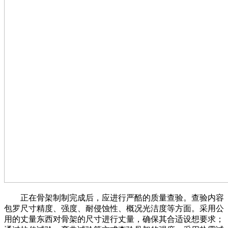
正在骨架制制完成后，应进行严酷的质量查验。查验内容
包罗尺寸精度、强度、耐侵蚀性、概况光洁度等方面。采用公
用的丈量东西对骨架的尺寸进行丈量，确保其合适设想要求；