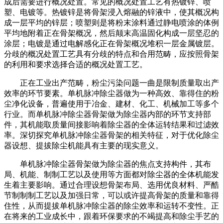
成后需要进行概况处置。常见的概况处置工艺有热镀锌、喷
塑、电镀等。热镀锌是将骨架浸入熔融的锌液中，使其概况构
成一层平均的锌层；喷塑则是将粉末涂料通过静电喷涂的体例
平均地附着正在骨架概况，然后颠末高温固化构成一层坚忍的
涂层；电镀是通过电解感化正在骨架概况堆积一层金属镀层。
分歧的概况处置工艺具有分歧的特点和合用范畴，应按照骨架
的利用和要求选择合适的概况处置工艺。
正在工业出产范畴，粉尘污染问题一曲是限制质量取出产
效率的环节要素。单机脉冲除尘器做为一种高效、靠得住的粉
尘净化设备，普遍使用于冶金、建材、化工、机械加工等多个
行业。而单机脉冲除尘器骨架做为除尘器内部的环节支持部
件，其机能取质量间接影响着除尘器的全体运转结果和过滤效
率。深切探究单机脉冲除尘器骨架的相关特征，对于优化除尘
器设想、提拔除尘机能具有主要的现实意义。
单机脉冲除尘器骨架做为除尘器的焦点支持构件，其布
局、机能、制制工艺以及使用等方面都对除尘器的全体机能发
生着主要影响。通过合理设想骨架布局、选用优良材料、严酷
节制制制工艺以及加强日常，可以或许提高骨架的质量和靠得
住性，从而提拔单机脉冲除尘器的除尘效率和运转不变性。正
在将来的工业成长中，跟着环保要求的不竭提高和除尘手艺的