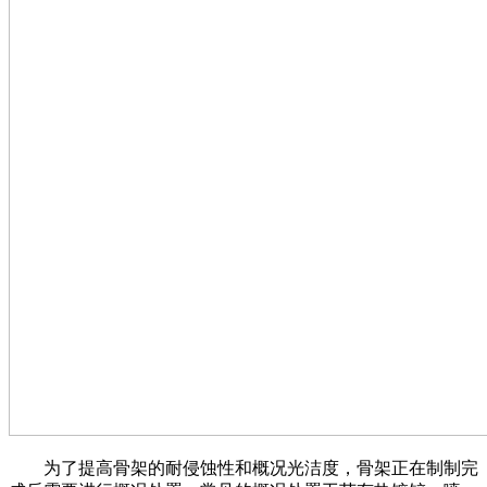
为了提高骨架的耐侵蚀性和概况光洁度，骨架正在制制完