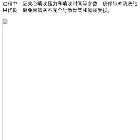
过程中，应关心喷吹压力和喷吹时间等参数，确保脉冲清灰结
果优良，避免因清灰不完全导致骨架和滤袋受损。