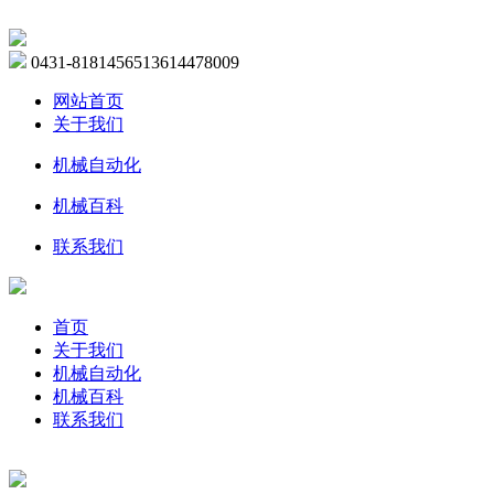
0431-81814565
13614478009
网站首页
关于我们
机械自动化
机械百科
联系我们
首页
关于我们
机械自动化
机械百科
联系我们