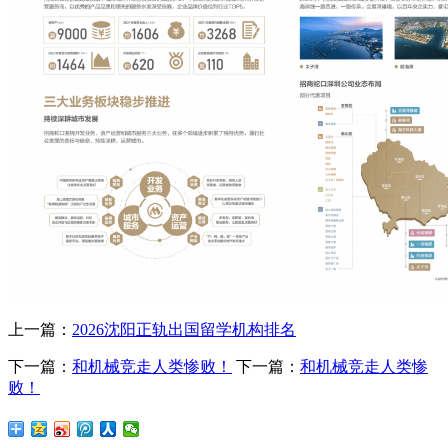
上一篇：
2026沈阳正轨出国留学机构排名
下一篇：
和机械竞走人类惨败！
下一篇：
和机械竞走人类惨
败！