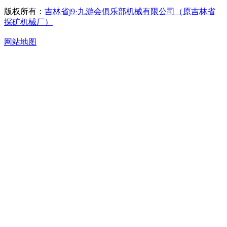
版权所有：
吉林省j9·九游会俱乐部机械有限公司（原吉林省
探矿机械厂）
网站地图