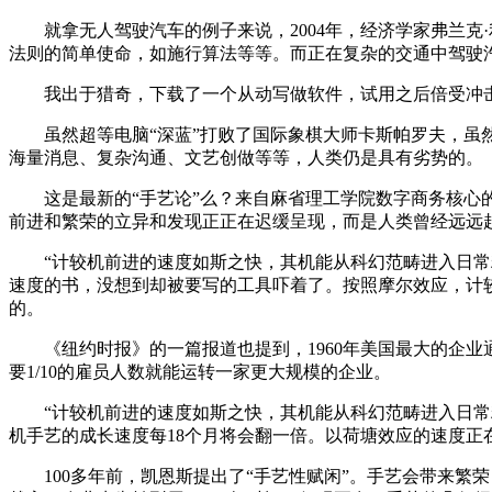
就拿无人驾驶汽车的例子来说，2004年，经济学家弗兰克
法则的简单使命，如施行算法等等。而正在复杂的交通中驾驶
我出于猎奇，下载了一个从动写做软件，试用之后倍受冲击，
虽然超等电脑“深蓝”打败了国际象棋大师卡斯帕罗夫，虽然
海量消息、复杂沟通、文艺创做等等，人类仍是具有劣势的。
这是最新的“手艺论”么？来自麻省理工学院数字商务核心的
前进和繁荣的立异和发现正正在迟缓呈现，而是人类曾经远远
“计较机前进的速度如斯之快，其机能从科幻范畴进入日常糊
速度的书，没想到却被要写的工具吓着了。按照摩尔效应，计
的。
《纽约时报》的一篇报道也提到，1960年美国最大的企业通用
要1/10的雇员人数就能运转一家更大规模的企业。
“计较机前进的速度如斯之快，其机能从科幻范畴进入日常糊
机手艺的成长速度每18个月将会翻一倍。以荷塘效应的速度
100多年前，凯恩斯提出了“手艺性赋闲”。手艺会带来繁