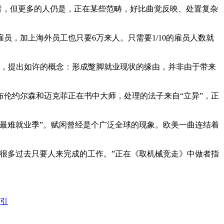
者，但更多的人仍是，正在某些范畴，好比曲觉反映、处置复杂
员，加上海外员工也只要6万来人。只需要1/10的雇员人数就
中，提出如许的概念：形成蹩脚就业现状的缘由，并非由于带来
伦约尔森和迈克菲正在书中大师，处理的法子来自“立异”，正
最难就业季”。赋闲曾经是个广泛全球的现象。欧美一曲连结着
很多过去只要人来完成的工作。”正在《取机械竞走》中做者指
式引