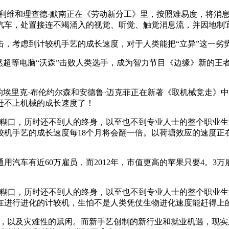
·利维和理查德·默南正在《劳动新分工》里，按照难易度，将消
汽车，处置接连不竭涌入的视觉、听觉、触觉消息流，并因地制
考虑到计较机手艺的成长速度，对于人类能把“立异”这一劣
超等电脑“沃森”击败人类选手，成为智力节目《边缘》新的王
埃里克·布伦约尔森和安德鲁·迈克菲正在新著《取机械竞走》
赶不上机械的成长速度了！
口，历时还不到人的终身，以至也不到专业人士的整个职业生
较机手艺的成长速度每18个月将会翻一倍。以荷塘效应的速度正
汽车有近60万雇员，而2012年，市值更高的苹果只要4。3万
口，历时还不到人的终身，以至也不到专业人士的整个职业生
正在进行进化的计较机，生怕不是人类凭仗生物进化速度能赶得上
荣，以及灾难性的赋闲。而新手艺创制的新行业和就业机遇，现