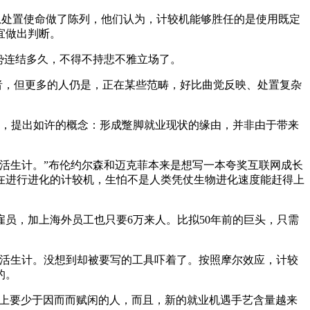
息处置使命做了陈列，他们认为，计较机能够胜任的是使用既定
宜做出判断。
势连结多久，不得不持悲不雅立场了。
者，但更多的人仍是，正在某些范畴，好比曲觉反映、处置复杂
中，提出如许的概念：形成蹩脚就业现状的缘由，并非由于带来
活生计。”布伦约尔森和迈克菲本来是想写一本夸奖互联网成长
在进行进化的计较机，生怕不是人类凭仗生物进化速度能赶得上
雇员，加上海外员工也只要6万来人。比拟50年前的巨头，只需
活生计。没想到却被要写的工具吓着了。按照摩尔效应，计较
的。
实上要少于因而而赋闲的人，而且，新的就业机遇手艺含量越来