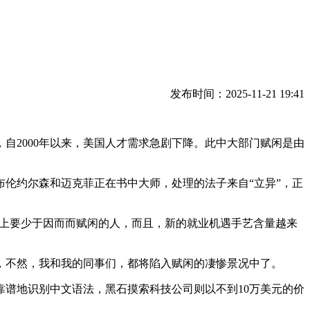
发布时间：2025-11-21 19:41
2000年以来，美国人才需求急剧下降。此中大部门赋闲是由
伦约尔森和迈克菲正在书中大师，处理的法子来自“立异”，正
实上要少于因而而赋闲的人，而且，新的就业机遇手艺含量越来
不然，我和我的同事们，都将陷入赋闲的凄惨景况中了。
谱地识别中文语法，黑石摸索科技公司则以不到10万美元的价