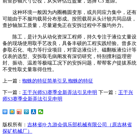
前查抄轴尺寸公役，从头评估过盈量，选择 C3 逛隙。
这种环境一般因为内圈椭圆变形，或共同应力集中，还有
可能由于不服均载荷分布形成。按照载荷从头计较共同品级，
查抄轴加工质量，尽量避免正在安拆过程中不服均外力。
陈工，是计为从动化资深工程师，持久专注于液位丈量设
备的现场使用取手艺改良，具备丰硕的工程实践经验。曾多次
参取石化、电力等行业项目，对雷达液位计、磁翻板液位计等
仪表的选型、安拆取毛病阐发有深切研究，特别擅利益理密
封、振动、温差等极端工况下的安拆问题，帮帮客户提拔系统
不变性取丈量靠得住性。
上一篇：
蜘蛛的特征简单引见 蜘蛛的特征
下一篇：
王于兴师S3赛季全新弄法引见申明
下一篇：
王于兴
师S3赛季全新弄法引见申明
版权所有：
吉林省j9·九游会俱乐部机械有限公司（原吉林省
探矿机械厂）