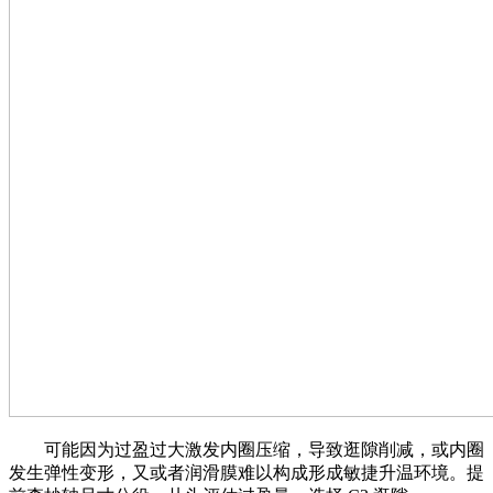
可能因为过盈过大激发内圈压缩，导致逛隙削减，或内圈
发生弹性变形，又或者润滑膜难以构成形成敏捷升温环境。提