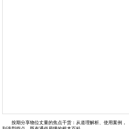
按期分享物位丈量的焦点干货：从道理解析、使用案例，
到选型指点，既有通俗易懂的根本百科。