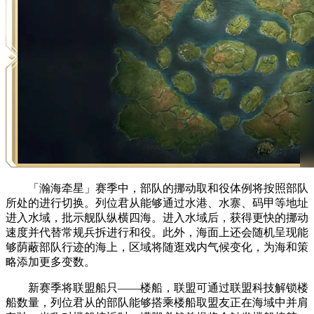
「瀚海牵星」赛季中，部队的挪动取和役体例将按照部队
所处的进行切换。列位君从能够通过水港、水寨、码甲等地址
进入水域，批示舰队纵横四海。进入水域后，获得更快的挪动
速度并代替常规兵拆进行和役。此外，海面上还会随机呈现能
够荫蔽部队行迹的海上，区域将随逛戏内气候变化，为海和策
略添加更多变数。
新赛季将联盟船只——楼船，联盟可通过联盟科技解锁楼
船数量，列位君从的部队能够搭乘楼船取盟友正在海域中并肩