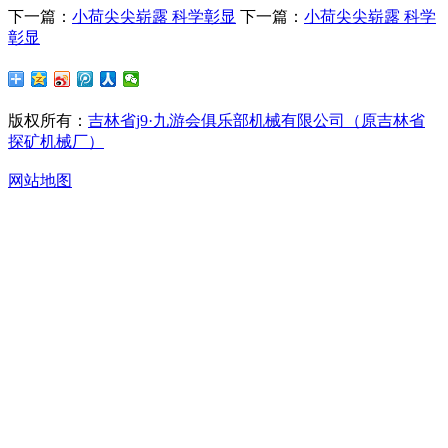
下一篇：
小荷尖尖崭露 科学彰显
下一篇：
小荷尖尖崭露 科学
彰显
版权所有：
吉林省j9·九游会俱乐部机械有限公司（原吉林省
探矿机械厂）
网站地图