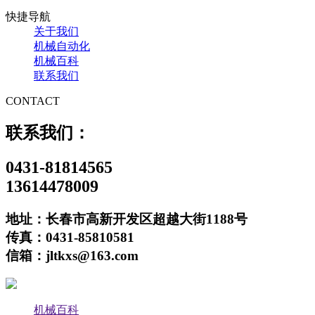
快捷导航
关于我们
机械自动化
机械百科
联系我们
CONTACT
联系我们：
0431-81814565
13614478009
地址：长春市高新开发区超越大街1188号
传真：0431-85810581
信箱：jltkxs@163.com
机械百科