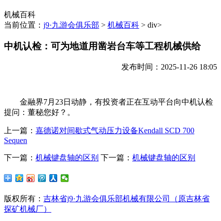
机械百科
当前位置：
j9·九游会俱乐部
>
机械百科
> div>
中机认检：可为地道用凿岩台车等工程机械供给
发布时间：2025-11-26 18:05
金融界7月23日动静，有投资者正在互动平台向中机认检
提问：董秘您好？。
上一篇：
嘉德诺对间歇式气动压力设备Kendall SCD 700
Sequen
下一篇：
机械键盘轴的区别
下一篇：
机械键盘轴的区别
版权所有：
吉林省j9·九游会俱乐部机械有限公司（原吉林省
探矿机械厂）