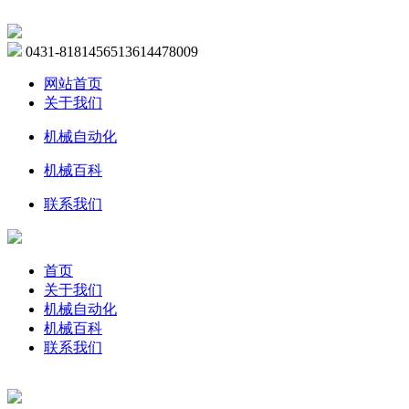
0431-81814565
13614478009
网站首页
关于我们
机械自动化
机械百科
联系我们
首页
关于我们
机械自动化
机械百科
联系我们