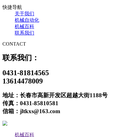
快捷导航
关于我们
机械自动化
机械百科
联系我们
CONTACT
联系我们：
0431-81814565
13614478009
地址：长春市高新开发区超越大街1188号
传真：0431-85810581
信箱：jltkxs@163.com
机械百科