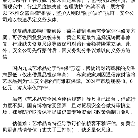
展方防护存正在瑕疵（如未固定罩体），也需按比例担责。然
而现实中，行业尺度缺失使“合理防护”鸿沟不清：展方常
以“不雅众需自律”推诿，监护人则以“防护缺陷”抗辩，安全公
司难以快速界定义务从体。
修复结果影响理赔额度：荷兰被刮名画需专家评估修复方
案，可否恢回复复兴貌未知；黄金凤冠最终选择沉铸而非修
复。行业缺失修复尺度导致保司对赔付金额持隆重立场。此
外，安全公司先行赔付后，因义务划分争议难以向义务方逃
偿。
国内九成艺术品处于“裸保”形态，博物馆对馆藏标的投保
志愿低（仅出借展品投保率高），私家藏家则因通俗家财险将
艺术品列为“非安全标的”而难获保障。2024年市场规模48。6
亿元，渗入率仅约5%。
虽然《艺术品安全风险评估规范》等尺度已出台，但施行
力度不脚。国有博物馆受预算，且对贸易安全合做持审慎立
场，裸展防护取投保率提拔仍需专项资金取政策强制力驱动。
估值难：艺术品奇特征导致订价依赖客不雅评估。如黄金
凤冠含感情价值（丈夫手工打制），缺乏量化尺度。