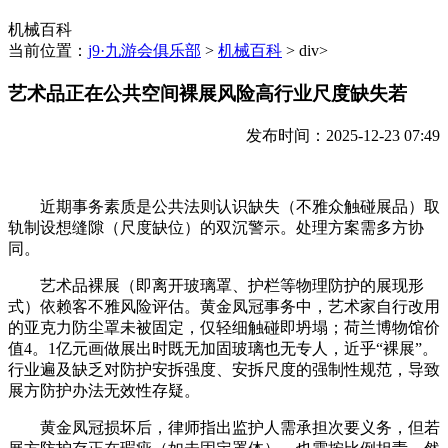
机械百科
当前位置：
j9·九游会俱乐部
>
机械百科
> div>
艺术品正在公共空间裸展风险高行业尺度缺失若
发布时间：2025-12-23 07:49
近期事务素质是公共法则认识缺失（不雅众触碰展品）取
轨制设想缝隙（尺度缺位）的双沉警示。处理方案需多方协
同。
艺术品裸展（即离开玻璃罩、护栏等物理防护的展现形
式）依赖客不雅风险评估。黄金凤冠事务中，艺术家自行改用
的亚克力防尘罩未被固定，仅轻细触碰即坍塌；荷兰博物馆价
值4。1亿元画做展出时既无加固玻璃也无专人，近乎“裸展”。
行业遍及缺乏对防护安拆强度、安拆尺度的强制性规范，导致
展方防护办法无效性存疑。
黄金凤冠损坏后，律师指出监护人需承担次要义务，但若