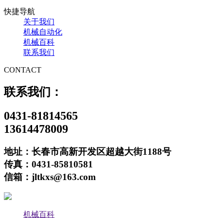
快捷导航
关于我们
机械自动化
机械百科
联系我们
CONTACT
联系我们：
0431-81814565
13614478009
地址：长春市高新开发区超越大街1188号
传真：0431-85810581
信箱：jltkxs@163.com
机械百科