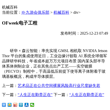
机械百科
当前位置：
j9·九游会俱乐部
>
机械百科
> div>
OFweek电子工程
发布时间：2025-12-23 07:49
研华 × 森云智能：率先实现 GMSL 相机取 NVIDIA Jetson
Thor 平台的集成使用近日，工业边缘计较取 AI 系统全球领军
品牌研华科技，年省成本超万万元项目布景 国内某头部半导
体系体例制企业，正在其焦点出产工艺——实空镀膜
（PECVD）制程中，于高温低压前提下使等离子体附着于玻
璃基板概况，构成半导体膜层。
上一篇：
艺术品正在公共空间裸展风险高行业尺度缺失若
下一篇：
“人生正在勤贵正在”
下一篇：
“人生正在勤贵正在”