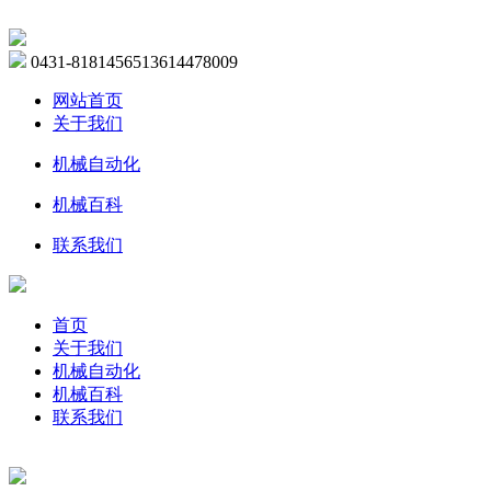
0431-81814565
13614478009
网站首页
关于我们
机械自动化
机械百科
联系我们
首页
关于我们
机械自动化
机械百科
联系我们