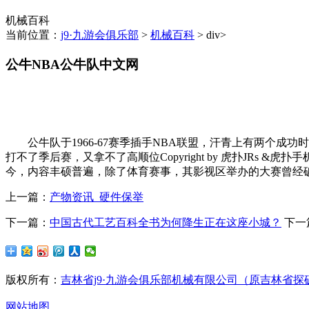
机械百科
当前位置：
j9·九游会俱乐部
>
机械百科
> div>
公牛NBA公牛队中文网
公牛队于1966-67赛季插手NBA联盟，汗青上有两个成
打不了季后赛，又拿不了高顺位Copyright by 虎扑JRs 
今，内容丰硕普遍，除了体育赛事，其影视区举办的大赛曾经
上一篇：
产物资讯_硬件保举
下一篇：
中国古代工艺百科全书为何降生正在这座小城？
下一
版权所有：
吉林省j9·九游会俱乐部机械有限公司（原吉林省探
网站地图