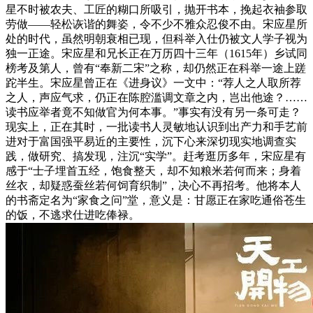
星不时被农夫、工匠的糊口所吸引，抛开书本，挽起衣袖参取
劳做——轻松诙谐的舞姿，令不少不雅众忍俊不由。宋应星所
处的时代，虽然明朝衰相已现，但科举入仕仍被文人学子视为
独一正途。宋应星和兄长正在万历四十三年（1615年）乡试同
榜考及第人，曾有“奉新二宋”之称，却仍然正在科举一途上蹉
跎半生。宋应星曾正在《进身议》一文中：“荐人之人取所荐
之人，声应气求，仍正在陈腔滥调文章之内，岂出他途？……
读书应举者竟不知做官为何本事。”事实有没有另一条可走？
现实上，正在其时，一批读书人灵敏地认识到出产力和手艺前
进对于富国强平易近的主要性，沉下心来深切现实地调查实
践，做研究、搞发现，注沉“实学”。赶考逛历多年，宋应星有
感于“士子埋首五经，饱食整天，却不知粮米若何而来；身着
丝衣，却疑惑蚕丝若何饲育织制”，决心不再招考。他将本人
的书斋定名为“家食之问”堂，意义是：甘愿正在家吃通俗苍生
的饭，不逃求仕进吃俸禄。