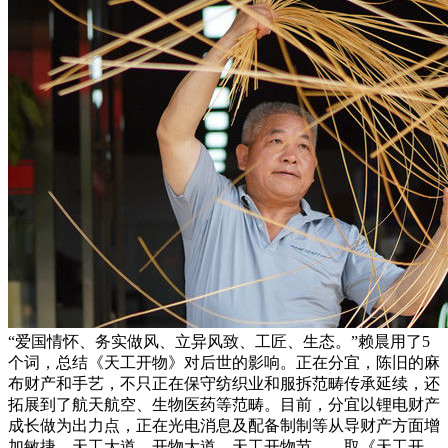
“爱国情怀、务实做风、立异风致、工匠、生态。”赖晨用了5
个词，总结《天工开物》对后世的影响。正在分宜，陈旧的麻
布财产和手艺，不只正在保守纺织业和服拆范畴传承延续，还
拓展到了航天航空、生物医药等范畴。目前，分宜以锂电财产
成长做为出力点，正在光电消息及配备制制等从导财产方面增
加敏捷。天工大道、开物大道、天工开物节……取《天工开