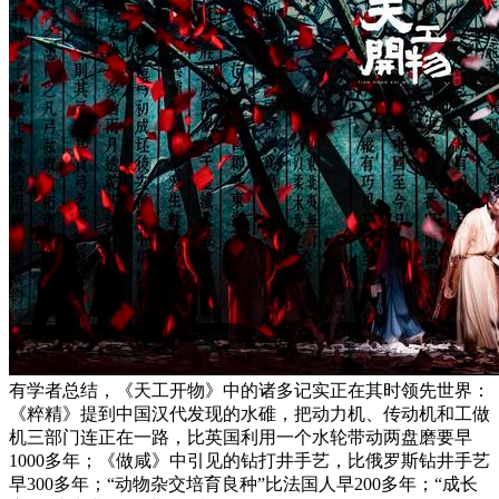
有学者总结，《天工开物》中的诸多记实正在其时领先世界：
《粹精》提到中国汉代发现的水碓，把动力机、传动机和工做
机三部门连正在一路，比英国利用一个水轮带动两盘磨要早
1000多年；《做咸》中引见的钻打井手艺，比俄罗斯钻井手艺
早300多年；“动物杂交培育良种”比法国人早200多年；“成长