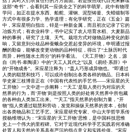
括了其时人们衣食住行的方方面面。若是按照现代目光来解读
这部“奇书”，会看到其一应俱全之下的科学萌芽。此中有物理
学问，如正在提水东西、船舵、灌钢、泥型铸釜、失蜡锻制等
方式中有很多力学、热学道理；有化学研究，正在《五金》篇
中，宋应星明白指出，锌是一种新金属，而且初次记录了它的
冶炼方式；有农业科学，书中记实了农人培育水稻、大麦新品
种的事例，研究了土壤、天气、栽培方式对做物品种变化的影
响，又留意到分歧品种蚕蛾杂交惹起变异的环境，申明通过报
酬的勤奋，能够改变更动物的品种特征，得出了“土脉历时代
而异，种性随水土而分”的科学看法。《天工开物》之名，源
自《尚书·皋陶谟》中的“天工人其代之”以及《易经·系辞》中
的“开物成务”。宋应星注释为：“盖人巧形成异物也。”即通过
人类的聪慧和技巧，可以或许创制出各类各样的物品。日本科
学史家三枝博音正在《中国有代表性的手艺书——宋应星的天
工开物》一文中进一步阐释：“‘天工’是取人类行为对应的天
然界的行为，而‘开物’则是按照人类的好处将天然界中所包藏
的各种由人类加工出来。”“天工”指天然界的创制力量，“开
物”指人类通过聪慧和劳动，发觉和操纵天然界的资本，创制
出各类物品和工艺手艺。宋应星研究专家、中山大学哲学系传
授杨维增认为：“宋应星的‘天工开物’思惟，是中国科技思惟
史上一个伟大的里程碑。它对于近现代科学手艺实践若何准确
处置人和天然的关系具有严沉的指点意义和实践价值。”宋应