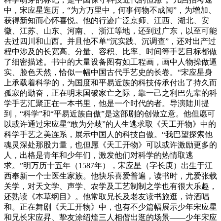
中，宋应星逛历，“为方万里中，何事何物不成闻”，为增加、
获得新知而心怀喜悦。他的行迹广泛京师、江西、湖北、安
徽、江苏、山东、河南、、浙江等地，还到过广东，以至可能
去过四川和山西。并且他不单“沉实践、沉调查”，还对出产过
程中涉及的长宽高、分量、容积、比率、时间等手艺目标都做
了细密描述。书中的大量设备图有如工程画，画中人物操做逼
实、脸色天然，恰似一幅中国古代手艺史的长卷。“宋应星身
上承载着科学的，为国度和平易近族的科技传承付出了持久而
孤寂的勤奋，正在明末国破家亡之际，靠一己之利巴先辈的科
学手艺汇聚正在一本书里，他是一个时代的者。导演陆川提
到，“科学”和“平易近族自傲”是这部剧的创做立意。他但愿可
以或许通过宋应星“敢为分歧”的人生逃求取《天工开物》中的
科学手艺之美连系，展示中国人的科技自傲。“我巴望探索他
魂灵深处那股力量，也但愿《天工开物》可以或许激励更多的
人，出格是青年和少年们，激发他们对科学的热情取逃
求。”明万历十五年（1587年），宋应星（字长庚）出生于江
西奉新一个士医生家族。他快乐喜爱普遍，读书时，尤爱张载
关学，对天文学、声学、农学及工艺制制之学也有很大乐趣，
还熟读《本草纲目》。他常取兄长及老友读书旅逛，诗酒唱
和。正在舞剧《天工开物》中，也有不少篇幅展示少年宋应星
和兄长宋应昇、挚友涂绍煃三人相偕出逛的场景——少年宋应