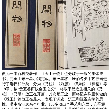
做为一本百科类著作，《天工开物》也分歧于一般的集体成
书，完全由宋应星小我完成。宋应星将工匠的各类手艺行当进
行了选择和分类，分为《乃粒》《乃服》《彰施》《粹精》等
18章，按“贵五谷而贱金玉之义”，将取平易近生相关的《乃
粒》《乃服》放正在开篇，其次是工业，而将记实珠宝制做的
《珠玉》篇放正在最末，表现了沉农、沉工和沉视实学的思
惟。书中所涉30余个行业、130多项出产手艺和东西，几乎囊