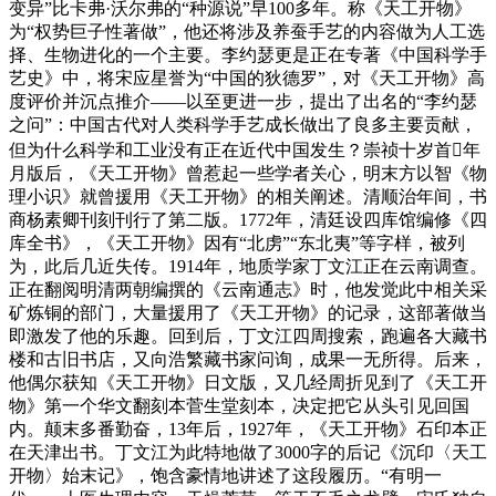
变异”比卡弗·沃尔弗的“种源说”早100多年。称《天工开物》
为“权势巨子性著做”，他还将涉及养蚕手艺的内容做为人工选
择、生物进化的一个主要。李约瑟更是正在专著《中国科学手
艺史》中，将宋应星誉为“中国的狄德罗”，对《天工开物》高
度评价并沉点推介——以至更进一步，提出了出名的“李约瑟
之问”：中国古代对人类科学手艺成长做出了良多主要贡献，
但为什么科学和工业没有正在近代中国发生？崇祯十岁首年
月版后，《天工开物》曾惹起一些学者关心，明末方以智《物
理小识》就曾援用《天工开物》的相关阐述。清顺治年间，书
商杨素卿刊刻刊行了第二版。1772年，清廷设四库馆编修《四
库全书》，《天工开物》因有“北虏”“东北夷”等字样，被列
为，此后几近失传。1914年，地质学家丁文江正在云南调查。
正在翻阅明清两朝编撰的《云南通志》时，他发觉此中相关采
矿炼铜的部门，大量援用了《天工开物》的记录，这部著做当
即激发了他的乐趣。回到后，丁文江四周搜索，跑遍各大藏书
楼和古旧书店，又向浩繁藏书家问询，成果一无所得。后来，
他偶尔获知《天工开物》日文版，又几经周折见到了《天工开
物》第一个华文翻刻本菅生堂刻本，决定把它从头引见回国
内。颠末多番勤奋，13年后，1927年，《天工开物》石印本正
在天津出书。丁文江为此特地做了3000字的后记《沉印〈天工
开物〉始末记》，饱含豪情地讲述了这段履历。“有明一