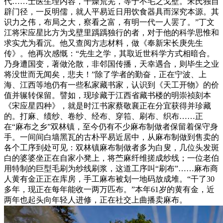
代……士医生理内容，干燥荒芜，等于不毛之戈壁。宋氏独自
辟门径，一反明儒，就人平易近日用饮食器具而深究本源。其
识力之伟，布局之大，察看之富，有明一代一人罢了。”丁文
江将宋应星比方为戈壁里踽踽独行的者，对于他的科学思惟和
求实尤为看沉。他又查阅方志材料，做《奉新宋长庚先生
传》。他再次感慨：“先生之学，其取近世科学方式相暗合。
乃身遭国变，著做沦散，非邻国传播，天幸遇合，则毕生之业
将没世而无闻矣，悲夫！”除了学者的勤奋，正在宁波、上
海、江西等地仍有一些私家藏书家，认识到《天工开物》的价
值并辗转保留。譬如，现珍藏于江西省藏书楼的明崇祯刻本
《宋应星四种》，就是时江书家蔡敬襄正在分宜获得并珍藏
的。打麻、绩纱、卷纱、经布、穿筘、刷布、织布……正
在“麻布之乡”双林镇，至今仍有不少麻布制做者保留着保守身
手。一间间白墙黑瓦的古朴平易近居中，从麻布制做到售卖的
各个工序到处可见：双林镇麻布制做者多为白叟，几位头发斑
白的婆婆坐正在自家小凳上，将苎麻纤维搓成纱线；一位老伯
用特制的巨型毛刷为纱线刷浆，这道工序叫“刷布”……麻布商
人黄有金正正在库房，手工麻布被划一地码放成堆。“干了30
多年，现正在每年能收一两万匹布。”本年61岁的黄有金，近
两年也起头向年轻人进修，正在社交上曲播卖麻布。