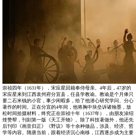
崇祯四年（1631年），宋应星回籍奉侍母亲。4年后，47岁的
宋应星来到江西袁州府分宜县，任县学教谕。教谕是个月俸只
要二石米钱的小官，事少闲暇多，给了他潜心研究学问、分心
著作的时间。正在分宜的4年间，他将胸中块垒诉诸翰墨，放
松时间拾掇材料，终究正在崇祯十年（1637年），由朋友涂绍
煃赞帮，刊刻第一版《天工开物》。除了科技著做外，他还先
后刊印《画音归正》《野议》等十余种做品，涉及、经济、哲
学等内容。隋唐当前，跟着经济沉心南移，江西逐步成为主要