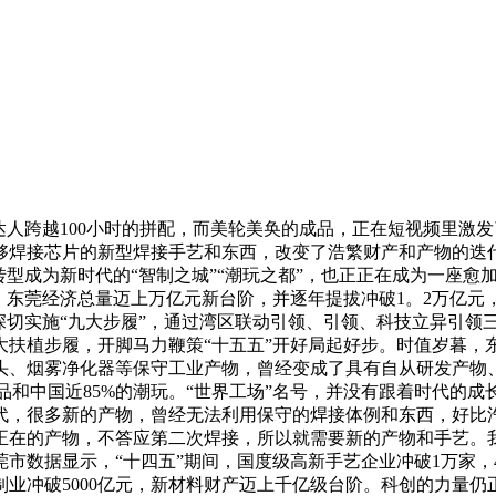
达人跨越100小时的拼配，而美轮美奂的成品，正在短视频里激
够焊接芯片的新型焊接手艺和东西，改变了浩繁财产和产物的迭
成为新时代的“智制之城”“潮玩之都”，也正正在成为一座愈加宜居
东莞经济总量迈上万亿元新台阶，并逐年提拔冲破1。2万亿元，
深切实施“九大步履”，通过湾区联动引领、引领、科技立异引领
大扶植步履，开脚马力鞭策“十五五”开好局起好步。时值岁暮，
铁头、烟雾净化器等保守工业产物，曾经变成了具有自从研发产物
分布生品和中国近85%的潮玩。“世界工场”名号，并没有跟着时代的
代，很多新的产物，曾经无法利用保守的焊接体例和东西，好比
正在的产物，不答应第二次焊接，所以就需要新的产物和手艺。
市数据显示，“十四五”期间，国度级高新手艺企业冲破1万家
业冲破5000亿元，新材料财产迈上千亿级台阶。科创的力量