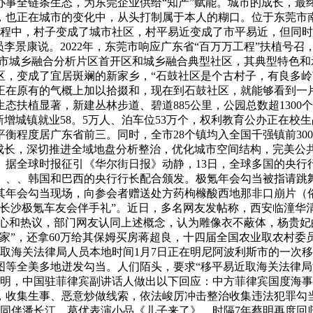
办事全链条生态，为东莞企业供给“知产”赋能。城市的成长，最
，也正在城市的变化中，从头打制属于本人的糊口。位于东莞市
历程中，村子变成了城市社区，村平易近变成了市平易近，但同
员李景康说。2022年，东莞市响应广东省“百万万工程”扶植号
全市城乡融合分析片区首开区和城乡融合典型社区，其典型特色和
区，变成了宜居斑斓的新家乡，“石鼓社区是个古村子，有良多
正在原有的气概上加以拾掇和，现在到石鼓社区，就能够看到一
扶植显著，新建丛林步道、碧道885公里，公园总数超1300
城镇就业58。5万人、泊车位53万个，权利教育公办正在校生占比
衡程度居广东省前三。同时，全市28个镇均入全国千强镇前300
式成长，深切推进全域地盘分析整治，优化城市空间结构，完美公
据全球时报征引《华尔街日报》动静，13日，全球多国的央行
、、、韩国和巴西的央行行长配合颁发。极氪年会勾当被指请跳舞
其年会勾当现场，向参会者赠送处方药枸橼酸西地那非口崩片（俗
长沙极氪车友会伴手礼”。近日，多名网友发帖称，西安临潼华清
关心和热议，部门网友认同上述概念，认为雕像衣不蔽体，杨贵妃
家”，还拿60万给其保姆买房蒋超良，十四届全国农业取农村
近取海关法律局人员本地时间1月7日正在明尼阿波利斯市的一次
图等全美多地迸发勾当。人们陌头，要求“移平易近取海关法律局
声明，中国驻菲律宾副讲话人做出以下回应：中方菲律宾国度海
，收集生事、恶意炒做线索，依法峻厉冲击整治收集违法犯罪勾
年蔡明同伴潘长江、葛优表演小品《儿子来了》，时隔7年蔡明再度