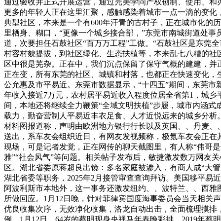
通过验收并正式开展运营，通过完美学问产权创制、使用、和
更多的年轻人正在这里汇聚，感触感染着城市一点一滴的变化
典型社区，本来是一个有600年汗青的古村子，正在城市化的
里栖身、糊口，“更像一个城乡接合部，”东莞市南城街道处事
道，次要担任石鼓社区“百万万工程”工做。“石鼓社区是东莞
村容村貌提拔，到社区绿化、生态扶植等，本来乱七八糟的社
区中很是芜杂。正在中，我们沉点保留了保守气概的建建，并
正在变，所有东莞的社区、城镇和村落，也都正在快速变化，生态
公允惠及市平易近。东莞市数据显示，“十四五”期间，东莞市新增
年收入接近7万元，农村居平易近收入程度位居全省第1，城乡平
间，本地还将继续全力鞭策“全域文明扶植”步履，城市内涵
载力，勤奋营制人平易近丰衣足食、人才近悦远来的城乡分析。
材料图报道称，声明由欧洲地方银行行长以及英国、、丹麦、
送出，系车友会组织近日，有网友发视频称，极氪车友会正在
现场，可是记者发觉，正在网传的聊天截图里，有人称“伟哥是
雅”“社会风气”等问题。相关帖子发布后，敏捷激发数万网友
区。湖北省委原蒋超良出镜：多名家庭被渗入，有商人成“大管
湖北省委等职务，2025年2月接管审查查询拜访。美国移平易
阿波利斯市本地外，这一事务还激发纽约、、波特兰、、西雅
所做回应。1月12日晚，针对菲律宾国度海事委员会当天相关
优良收集次序，无效净化收集，洛龙自动出击，全面梳理摸排
例。1月12日，64岁的蔡明现身央视马年春晚彩排，2019