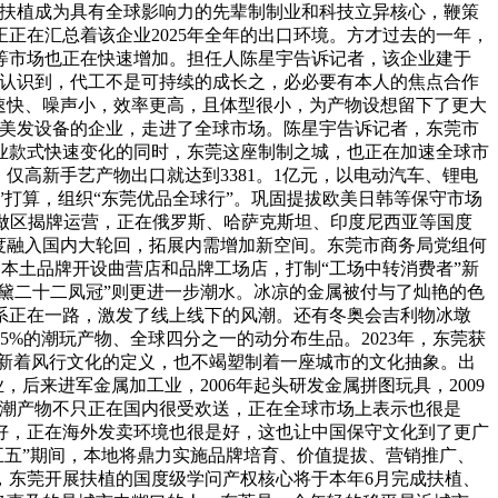
奋扶植成为具有全球影响力的先辈制制业和科技立异核心，鞭策
正在汇总着该企业2025年全年的出口环境。方才过去的一年，
国等市场也正在快速增加。担任人陈星宇告诉记者，该企业建于
我们认识到，代工不是可持续的成长之，必必要有本人的焦点合作
速快、噪声小，效率更高，且体型很小，为产物设想留下了更大
产美发设备的企业，走进了全球市场。陈星宇告诉记者，东莞市
业款式快速变化的同时，东莞这座制制之城，也正在加速全球市
，仅高新手艺产物出口就达到3381。1亿元，以电动汽车、锂电
”打算，组织“东莞优品全球行”。巩固提拔欧美日韩等保守市场
合做区揭牌运营，正在俄罗斯、哈萨克斯坦、印度尼西亚等国度
度融入国内大轮回，拓展内需增加新空间。东莞市商务局党组何
激励本土品牌开设曲营店和品牌工场店，打制“工场中转消费者”新
黛二十二凤冠”则更进一步潮水。冰凉的金属被付与了灿艳的色
系正在一路，激发了线上线下的风潮。还有冬奥会吉利物冰墩
%的潮玩产物、全球四分之一的动分布生品。2023年，东莞获
更新着风行文化的定义，也不竭塑制着一座城市的文化抽象。出
后来进军金属加工业，2006年起头研发金属拼图玩具，2009
国潮产物不只正在国内很受欢送，正在全球市场上表示也很是
好，正在海外发卖环境也很是好，这也让中国保守文化到了更广
五五”期间，本地将鼎力实施品牌培育、价值提拔、营销推广、
，东莞开展扶植的国度级学问产权核心将于本年6月完成扶植、