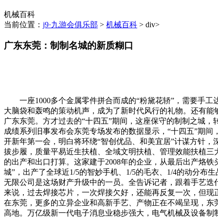
机械百科
当前位置：
j9·九游会俱乐部
>
机械百科
> div>
广东东莞：制制名城的新质糊口
一座1000多个金属零件拼合而成的“粉黛花轿”，需要手工
大脑袋和轰鸣的策动机声，成为了新时代风行的礼物。还有能
广东东莞。方才过去的“十四五”期间，这座保守的制制之城，转型
成绩系列旧事发布会东莞专场发布的数据显示，“十四五”期间，
开新年第一会，明白将环绕“智创优品、和美宜居”计谋方针，
拔步履，质量平易近生扶植、全域文明扶植、管理效能扶植三
的出产和出口打算。这家建于2008年的企业，从最后出产烙
城”，出产了全球近1/5的智妙手机、1/5的毛衣、1/4的动
无限公司是这场财产升级中的一员。全告诉记者，跟着手艺迭
来说，过去焊接芯片，一次焊接欠好，还能再反复一次，但现
在东莞，更多的立异企业和高新手艺、产物正在不竭呈现，东莞
高地。万亿级新一代电子消息业稳步强大，电气机械及设备制制