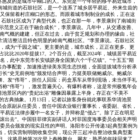
终惠及的是城市中糊口的人。东莞是一个年轻的移平易近城市，
南城街道的石鼓社区，是一个连系了城乡居平易近、外来生齿的
时又保留着村庄糊口的形态。而跟着城市制制业的成长，正在这
召，石鼓社区成为了典型代表，也正在那一年，李景康到了南城街
示范意义正在于融合成长”，李景康说。几年中，从交通改善、
岭南气概的建建，但正在过去，由于贫乏规划和办理的缘由，社
片清洁整洁且特色明显的岭南气概社区。”李景康说。石鼓社区
个，成为“千园之城”。更主要的是，城市成长，正正在更多、更
比2020年提拔17。2个百分点，截至2024年，城镇居平易近
名，此中东莞市长安镇跻身全国第六个“千亿镇”。“十五五”期
共办事配套，加速推进绿美东莞生态扶植，全面提拔城市分析承
行长“史无前例地”颁发结合声明，力挺美联储鲍威尔。鲍威尔
、发“伟哥”，担任人回应：药盒系车从带到现场，未当伴手礼
称“伟哥”），激发普遍关心。有爆料者称，这是常州极氪年会
池景区内的“贵妃出浴”雕像因暴露上半身，存正在“不美不
的古典抽象。1月13日，记者以旅客身份就此事联系华清池景
委员会原副从任委员，曾任中国农业银行董事长，省委副、省长，
移平易近法律步履中一名女子，并辩称是“侵占”。除了正在明尼
滚出去”。中国驻菲律宾副讲话人对菲国度海事委员会相关声明
事委员会颁发的现实且性的声明。洛阳市公开传递3起典型案例为
当，切实营制明朗收集空间，现公开三起冲击整治收集典型案
回归，这将是她第28次登上春晚舞台。网友：熟悉的年味回来了，