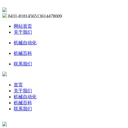
0431-81814565
13614478009
网站首页
关于我们
机械自动化
机械百科
联系我们
首页
关于我们
机械自动化
机械百科
联系我们