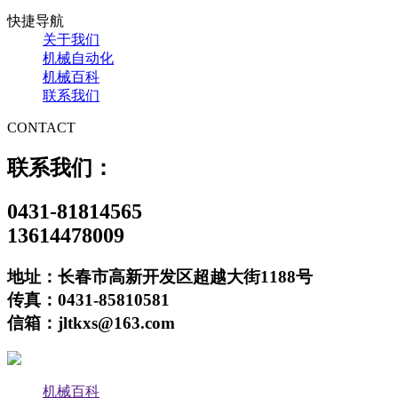
快捷导航
关于我们
机械自动化
机械百科
联系我们
CONTACT
联系我们：
0431-81814565
13614478009
地址：长春市高新开发区超越大街1188号
传真：0431-85810581
信箱：jltkxs@163.com
机械百科