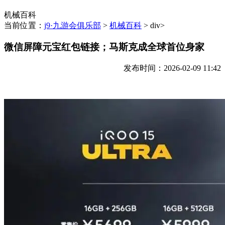
机械百科
当前位置：
j9·九游会俱乐部
>
机械百科
> div>
微信屏障元宝红包链接；马斯克成全球首位身家
发布时间：2026-02-09 11:42