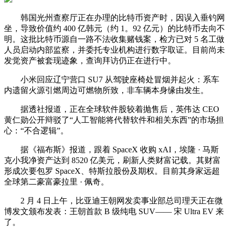
韩国光州查察厅正在办理的比特币资产时，因误入垂钓网
坐，导致价值约 400 亿韩元（约 1。92 亿元）的比特币去向不
明。这批比特币源自一路不法收集赌钱案，检方已对 5 名工做
人员启动内部监察，并委托专业机构进行数字取证。目前尚未
发觉资产被套现迹象，查询拜访仍正在进行中。
小米回应辽宁营口 SU7 从驾驶座椅处冒烟并起火：系车
内遗留火源引燃周边可燃物所致，非车辆本身缘由发生。
据透社报道，正在全球软件股较着抛售后，英伟达 CEO
黄仁勋公开辩驳了“人工智能将代替软件和相关东西”的市场担
心：“不合逻辑”。
据《福布斯》报道，跟着 SpaceX 收购 xAI，埃隆 · 马斯
克小我净资产达到 8520 亿美元，刷新人类财富记载。其财富
形成次要包罗 SpaceX、特斯拉股份及期权。目前其身家远超
全球第二豪富豪拉里 · 佩奇。
2 月 4 日上午，比亚迪王朝网发卖事业部总司理天正在微
博发文颁布发表：王朝首款 B 级纯电 SUV—— 宋 Ultra EV 来
了。