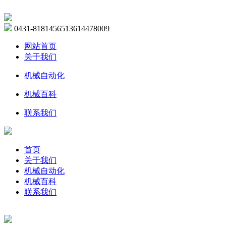
0431-81814565
13614478009
网站首页
关于我们
机械自动化
机械百科
联系我们
首页
关于我们
机械自动化
机械百科
联系我们