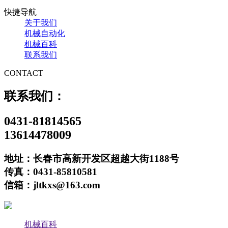
快捷导航
关于我们
机械自动化
机械百科
联系我们
CONTACT
联系我们：
0431-81814565
13614478009
地址：长春市高新开发区超越大街1188号
传真：0431-85810581
信箱：jltkxs@163.com
机械百科