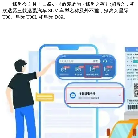
逃觅今 2 月 4 日举办《敢梦敢为 · 逃觅之夜》演唱会，初
次透露三款逃觅汽车 SUV 车型名称及外不雅，别离为星际
T08、星际 T08L 和星际 D09。