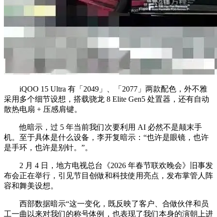
iQOO 15 Ultra 有「2049」、「2077」两款配色，外不雅
采用多个细节设想，搭载骁龙 8 Elite Gen5 处置器，还有自动
散热电扇 + 压感肩键。
他暗示，过 5 年当前我们次要利用 AI 必然不是颠末手
机。至于具体是什么设备，李开复暗示：“也许是眼镜，也许
是手环，也许是别针。”。
2 月 4 日，地方电视总台《2026 年春节联欢晚会》旧事发
布会正在举行，引见节目创做和科技使用亮点，发布掌管人阵
容和舞美设想。
西部数据暗示“这一变化，既反映了客户、合做伙伴和员
工一曲以来对我们的称号体例，也表现了我们本身的演朝上进