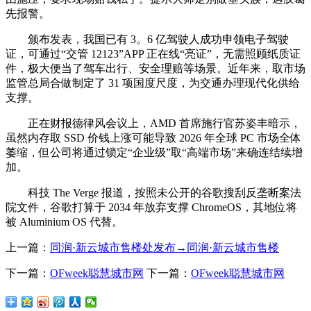
先报警。
颁布发表，我国已有 3。6 亿驾驶人成功申领电子驾驶
证，可通过“交管 12123”APP 正在线“亮证”，无需照顾纸质证
件，极大便当了驾车出行、安全理赔等场景。近年来，取市场
监管总局合做制定了 31 项国度尺度，为交通办理现代化供给
支撑。
正在财报德律风会议上，AMD 首席施行官苏姿丰暗示，
虽然内存取 SSD 价钱上涨可能导致 2026 年全球 PC 市场全体
萎缩，但公司将通过锁定“企业级”取“高端市场”来确连结续增
加。
科技 The Verge 报道，按照未公开的谷歌搜刮反垄断案法
院文件，谷歌打算于 2034 年放弃支撑 ChromeOS，其地位将
被 Aluminium OS 代替。
上一篇：
同润·新云城市售楼处发布→同润·新云城市售楼
下一篇：
OFweek聪慧城市网
下一篇：
OFweek聪慧城市网