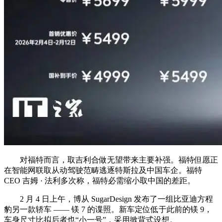
对福特而言，取吉利合做无望带来主要补强。福特但愿正
在智能网联取从动驾驶范畴逃逐特斯拉及中国车企。福特
CEO 吉姆 · 法利多次称，福特必需缩小取中国的差距。
2 月 4 日上午，博从 SugarDesign 发布了一组比亚迪方程
豹另一款轿车 —— 镁 7 的谍照。新车定位低于此前的镁 9，
车身尺寸比拟后者也“小一号”，采用掀背式设想。