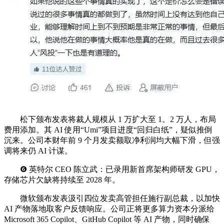
松下颁布发表将裁人规模从 1 万扩大至 1。2 万人，布局
费用添加。其 AI 使用“Umi”项目进度“回归白纸”，疑似推倒
沉来。公司本财年前 9 个月发卖额取净利润均大幅下滑，但强
调将来仍 AI 计谋。
❻ 英特尔 CEO 陈立武：已录用新首席架构师研发 GPU，
存储芯片欠缺将持续至 2028 年。
微软颁布发表汲引四位发卖高管担任施行副总裁，以加快
AI 产物落地取客户反馈响应。公司正将更多算力资本分派给
Microsoft 365 Copilot、GitHub Copilot 等 AI 产物，同时确保