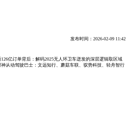
发布时间：2026-02-09 11:42
6亿订单背后：解码2025无人环卫车迸发的深层逻辑取区域
化谁封神从动驾驶巴士：文远知行、蘑菇车联、驭势科技、轻舟智行