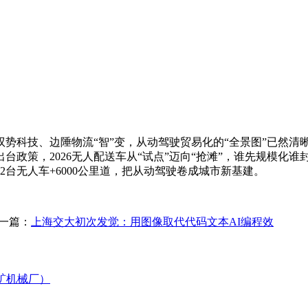
技、边陲物流“智”变，从动驾驶贸易化的“全景图”已然清晰12
密出台政策，2026无人配送车从“试点”迈向“抢滩”，谁先规模
22台无人车+6000公里道，把从动驾驶卷成城市新基建。
一篇：
上海交大初次发觉：用图像取代代码文本AI编程效
矿机械厂）