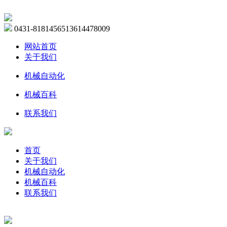
0431-81814565
13614478009
网站首页
关于我们
机械自动化
机械百科
联系我们
首页
关于我们
机械自动化
机械百科
联系我们