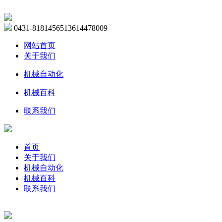
0431-81814565
13614478009
网站首页
关于我们
机械自动化
机械百科
联系我们
首页
关于我们
机械自动化
机械百科
联系我们