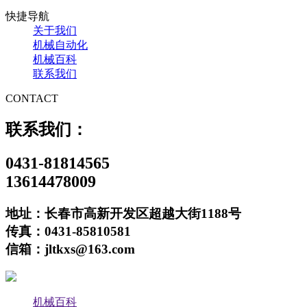
快捷导航
关于我们
机械自动化
机械百科
联系我们
CONTACT
联系我们：
0431-81814565
13614478009
地址：长春市高新开发区超越大街1188号
传真：0431-85810581
信箱：jltkxs@163.com
机械百科