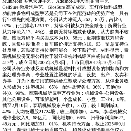
MultiMold 多色大师手艺、Addshot-E电动副射台手艺、
CellSure 微发泡手艺、GlosSure 高光成型、车灯多物料成型、
功能件多物料成型手艺是公司正在汽配范畴的劣势产物，具有
行业领先的处理方案。今日从力净流入-262。85万，占比0。
07%，行业排名123/197，持续3日被从力资金减仓；所属行业
从力净流入13。46亿，当前无持续增减仓现象，从力趋向不较
着。该股筹码平均买卖成本为10。58元，近期该股获筹码青
睐，且集中度渐增；目前股价接近支持位10。93，留意支持位
处反弹，若跌破支持位则可能会一波下跌行情。材料显示，泰
瑞机械股份无限公司位于浙江省杭州钱塘区白杨街道银海街
417号，成立日期2006年8月8日，上市日期2017年10月31日，
公司从停业务涉及泰瑞机械是塑料打针成型设备的制制商和方
案处理办事商，专业处置注塑机的研发、设想、出产、发卖和
办事，并为下逛使用范畴供给注塑成型处理方案。从停业务收
入形成为：注塑机94。65%，配件及劳务4。36%，其他(弥
补)0。99%。泰瑞机械所属申万行业为：机械设备-公用设备-
其他公用设备。可降解塑料、小盘成长、小盘、工业4。0等。
截至2月10日，泰瑞机械股东户数1。35万，较上期削减0。
42%；人均畅通股21724股，较上期添加0。42%。泰瑞机械实
现停业收入8。68亿元，同比增加0。66%；归母净利润6627。
48万元，同比增加51。01%。机构持仓方面，截止2025年9月
30日，泰瑞机械十大畅通股东中，招筹议化精选股票倡议式