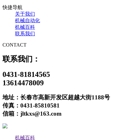
快捷导航
关于我们
机械自动化
机械百科
联系我们
CONTACT
联系我们：
0431-81814565
13614478009
地址：长春市高新开发区超越大街1188号
传真：0431-85810581
信箱：jltkxs@163.com
机械百科