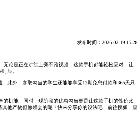
发布时间：2026-02-19 15:28
修和文娱。无论是正在讲堂上旁不雅视频，这款手机都能轻松应对，让
要时辰。
办门槛。此外，参取勾当的学生还能够享受12期免息付款和365天只
示了超卓的机能，同时，现阶段的优惠勾当更是让这款手机的性价比
些其他产物但愿领会的呢？快来分享你的设法吧！前往搜狐，查