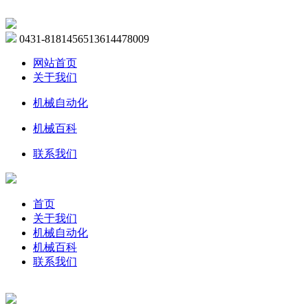
0431-81814565
13614478009
网站首页
关于我们
机械自动化
机械百科
联系我们
首页
关于我们
机械自动化
机械百科
联系我们