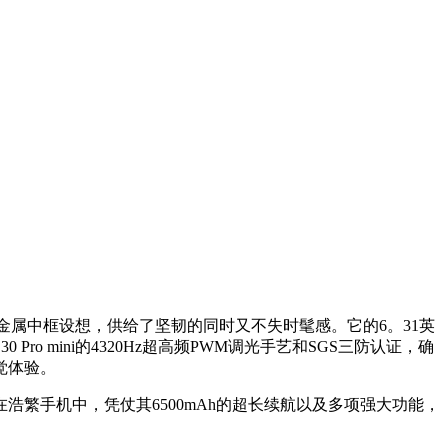
感和金属中框设想，供给了坚韧的同时又不失时髦感。它的6。31英
 mini的4320Hz超高频PWM调光手艺和SGS三防认证，确
觉体验。
手机中，凭仗其6500mAh的超长续航以及多项强大功能，